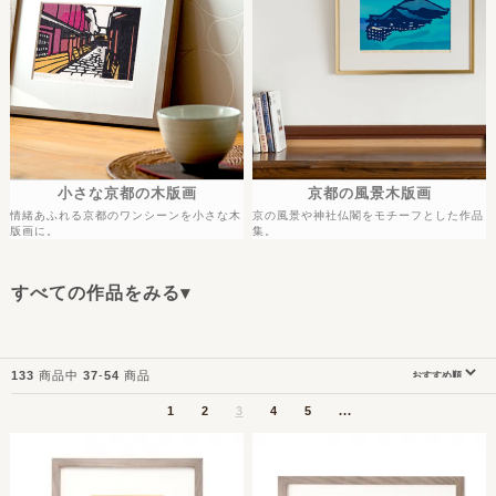
小さな京都の木版画
京都の風景木版画
情緒あふれる京都のワンシーンを小さな木
京の風景や神社仏閣をモチーフとした作品
版画に。
集。
すべての作品をみる▾
133
商品中
37
-
54
商品
1
2
3
4
5
...