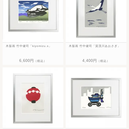
木版画 竹中健司「kiyomizu.s」
木版画 竹中健司「賀茂川あおさぎ」
6,600円
4,400円
（税込）
（税込）