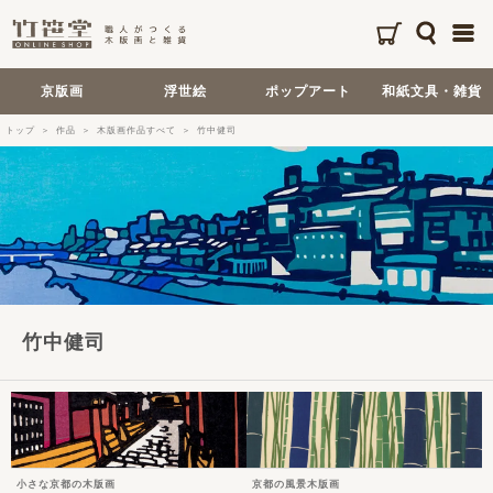
京版画
浮世絵
ポップアート
和紙文具・雑貨
トップ
作品
木版画作品すべて
竹中健司
竹中健司
小さな京都の木版画
京都の風景木版画