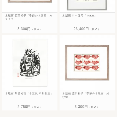
木版画 原田裕子「季節の木版画 カ
木版画 竹中健司「TAKE」
ステラ」
3,300円
26,400円
（税込）
（税込）
木版画 加藤光穂「十三仏 不動明王」
木版画 原田裕子「季節の木版画 結
び鯛」
2,750円
3,300円
（税込）
（税込）