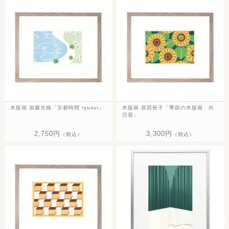
木版画 加藤光穂「京都時間 ryusui」
木版画 原田裕子「季節の木版画 向
日葵」
2,750円
3,300円
（税込）
（税込）