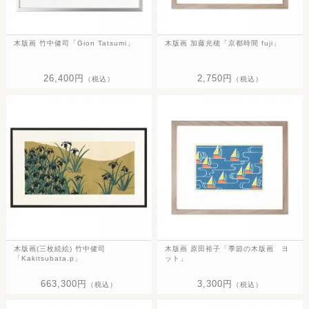
木版画 竹中健司「Gion Tatsumi」
木版画 加藤光穂「京都時間 fuji」
26,400円
2,750円
（税込）
（税込）
木版画(三枚続絵) 竹中健司
木版画 原田裕子「季節の木版画 ヨ
「Kakitsubata.p」
ット」
663,300円
3,300円
（税込）
（税込）