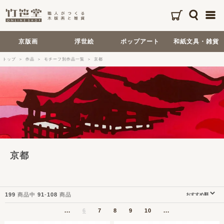
京版画
浮世絵
ポップアート
和紙文具・雑貨
トップ
作品
モチーフ別作品一覧
京都
京都
199
商品中
91
-
108
商品
...
6
7
8
9
10
...