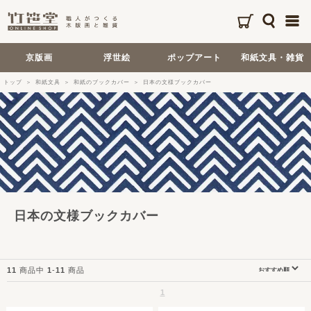
京版画
浮世絵
ポップアート
和紙文具・雑貨
トップ
和紙文具
和紙のブックカバー
日本の文様ブックカバー
日本の文様ブックカバー
11
商品中
1
-
11
商品
1