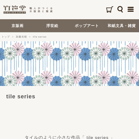
京版画
浮世絵
ポップアート
和紙文具・雑貨
トップ
加藤光穂
tile series
tile series
タイルのように小さな作品「 tile series 」