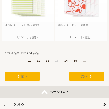
洋風レターセット 縞（萌黄）
洋風レターセット 椿唐草
1,595円
1,595円
（税込）
（税込）
663
商品中
217
-
234
商品
...
11
12
13
14
15
...
前へ
次へ
ページTOP
カートを見る