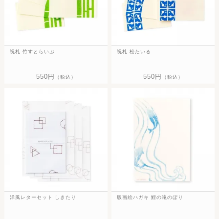
祝札 竹すとらいぷ
祝札 松たいる
550円
550円
（税込）
（税込）
洋風レターセット しきたり
版画絵ハガキ 鯉の滝のぼり