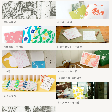
浮世絵和紙
ポチ袋・金封
木版和紙・千代紙
レターセット・一筆箋
はがき
メッセージカード
木版画作家 原田裕子
じゃばら帖
本・ノート・その他