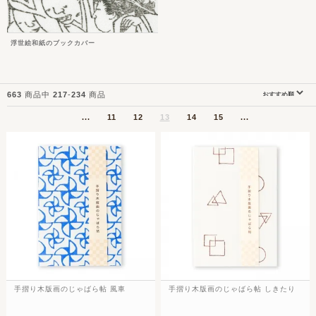
浮世絵和紙のブックカバー
663
商品中
217
-
234
商品
...
11
12
13
14
15
...
手摺り木版画のじゃばら帖 風車
手摺り木版画のじゃばら帖 しきたり