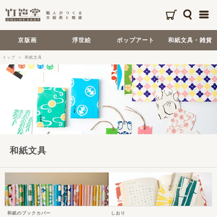
京版画
浮世絵
ポップアート
和紙文具・雑貨
トップ
和紙文具
和紙文具
和紙のブックカバー
しおり