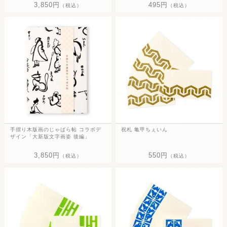
3,850円
495円
（税込）
（税込）
手摺り木版画のじゃばら帖 コラボデ
祝札 亀甲ちぇいん
ザイン「大新版文字画姿 後編」
3,850円
550円
（税込）
（税込）