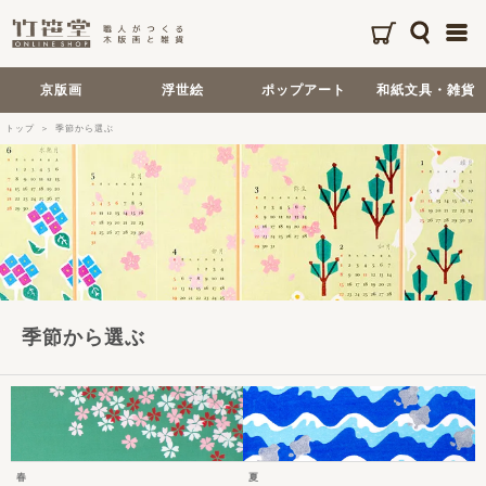
京版画
浮世絵
ポップアート
和紙文具・雑貨
トップ
季節から選ぶ
季節から選ぶ
春
夏