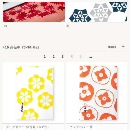
秋
冬
419
商品中
73
-
90
商品
1
2
3
4
5
...
ブックカバー 銀杏丸（全2色）
ブックカバー 柿