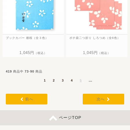
ブックカバー 都桜（全３色）
ポチ袋二つ折り しろつめ（全6色）
1,045円
1,045円
（税込）
（税込）
419
商品中
73
-
90
商品
1
2
3
4
5
...
前へ
次へ
ページTOP