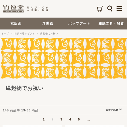
京版画
浮世絵
ポップアート
和紙文具・雑貨
トップ
目的で選ぶギフト
縁起物でお祝い
縁起物でお祝い
145
商品中
19
-
36
商品
1
2
3
4
5
...