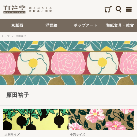
京版画
浮世絵
ポップアート
和紙文具・雑貨
トップ
原田裕子
原田裕子
大判サイズ
中判サイズ