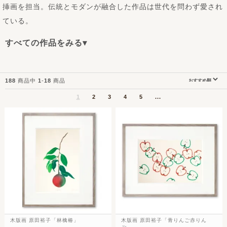
挿画を担当。伝統とモダンが融合した作品は世代を問わず愛され
ている。
すべての作品をみる▾
188
商品中
1
-
18
商品
1
2
3
4
5
...
木版画 原田裕子「林檎椿」
木版画 原田裕子「青りんご赤りん