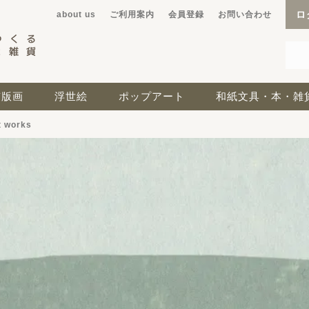
ロ
about us
ご利用案内
会員登録
お問い合わせ
京版画
浮世絵
ポップアート
和紙文具・本・雑
t works