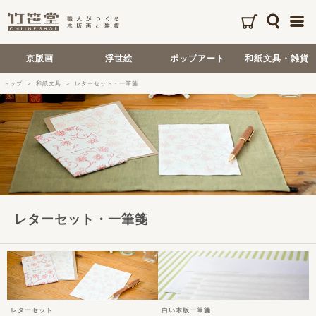
京版画
浮世絵
ポップアート
和紙文具・雑貨
トップ
和紙文具
レターセット・一筆箋
レターセット・一筆箋
レターセット
白い木版一筆箋