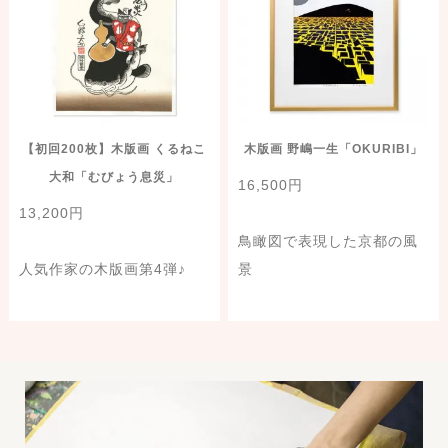
【初回200枚】木版画 くるねこ
木版画 野嶋一生「OKURIBI」
大和「むびょう息災」
16,500円
13,200円
鳥瞰図で表現した京都の風
人気作家の木版画第4弾♪
景