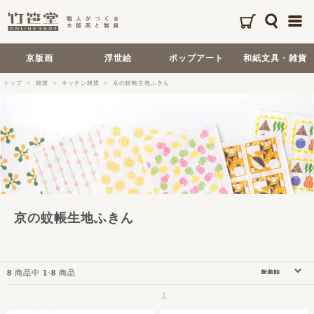
京版画
浮世絵
ポップアート
和紙文具・雑貨
トップ
雑貨
キッチン雑貨
京の蚊帳生地ふきん
京の蚊帳生地ふきん
8
商品中
1
-
8
商品
1