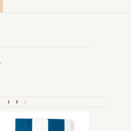
。
1
2
3