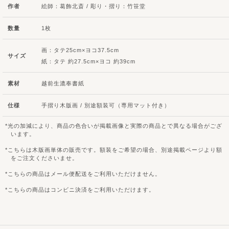
作者
絵師：葛飾北斎 / 彫り・摺り：竹笹堂
数量
1枚
画：タテ25cm×ヨコ37.5cm
サイズ
紙：タテ 約27.5cm×ヨコ 約39cm
素材
越前生漉奉書紙
仕様
手摺り木版画 / 別途額装可（専用マット付き）
光の加減により、商品の色合いが掲載画像と実際の商品とで異なる場合がござ
います。
こちらは木版画単体の販売です。額装をご希望の場合、別途掲載ページより額
をご注文くださいませ。
こちらの商品はメール便配送をご利用いただけません。
こちらの商品はコンビニ決済をご利用いただけます。