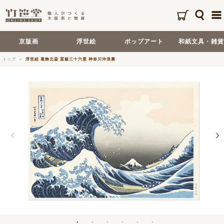
京版画
浮世絵
ポップアート
和紙文具・雑貨
トップ
浮世絵 葛飾北斎 冨嶽三十六景 神奈川沖浪裏