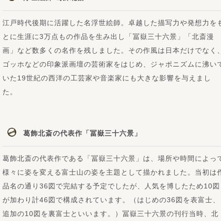
江戸時代後期に活躍した名浮世絵師。卓越した描写力や発想力を
とに生涯に3万点もの作品を生み出し「冨嶽三十六景」「北斎漫
画」など数多くの名作を残しました。その作風は日本だけでなく
ゴッホなどの印象派画壇の芸術家をはじめ、ジャポニズムに沸い
いた19世紀の西洋の工芸家や音楽家にも大きな影響を与えまし
た。
葛飾北斎の代表作「冨嶽三十六景」
葛飾北斎の代表作である「冨嶽三十六景」は、場所や時間によっ
様々に姿を変える富士山の姿を主題として描かれました。当初は
品名の通り36図で完結する予定でしたが、人気を博したため10図
が加わり計46図で構成されています。（はじめの36図を表富士、
追加の10図を裏富士といいます。）冨嶽三十六景の刊行当時、北