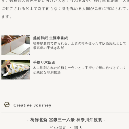
す。数種類の藍色を使い分けた大きくうねる波や、砕け散る波頭、大
に翻弄される船上で為す術もなく身を丸める人間が見事に描写されて
ます。
越前和紙 生漉奉書紙
福井県越前で作られる、上質の楮を使った木版画用紙として
最高級の手漉き和紙
手摺り木版画
木に彫刻された絵柄を一色ごとに手摺りで紙に色づけていく
伝統的な印刷技法
Creative Journey
-
葛飾北斎 冨嶽三十六景 神奈川沖波裏
-
竹中健司 ： 職人