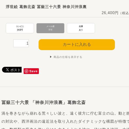
浮世絵 葛飾北斎 冨嶽三十六景 神奈川沖浪裏
26,400円
（税込
コンビニ
メール便
在庫
決済可
不可
あり
商品の仕様を表示する
Save
冨嶽三十六景 「神奈川沖浪裏」葛飾北斎
渦を巻きながら崩れる荒々しい波と、遠く彼方に佇む富士の山。動と
の対比や、西洋画法の遠近法を取り入れたダイナミックな構図が特徴