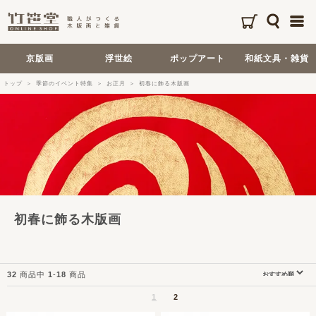
京版画
浮世絵
ポップアート
和紙文具・雑貨
トップ
季節のイベント特集
お正月
初春に飾る木版画
初春に飾る木版画
32
商品中
1
-
18
商品
1
2