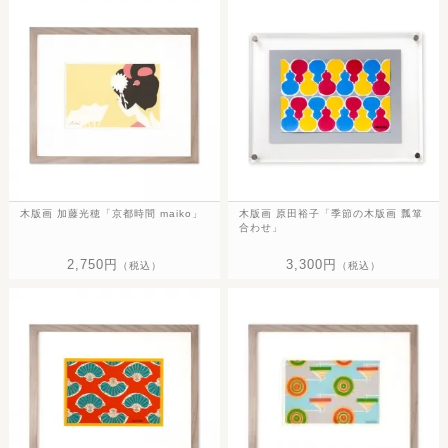
木版画 加藤光穂「京都時間 maiko」
木版画 原田裕子「季節の木版画 瓢箪
合わせ」
2,750円
3,300円
（税込）
（税込）