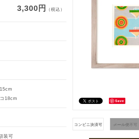
3,300円
（税込）
15cm
コ18cm
Save
コンビニ決済可
メール便
不可
途額装可