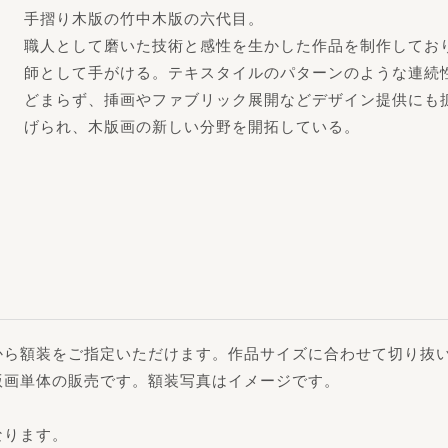
手摺り木版の竹中木版の六代目。
職人として磨いた技術と感性を生かした作品を制作してお
師として手がける。テキスタイルのパターンのような連続
どまらず、挿画やファブリック展開などデザイン提供にも
げられ、木版画の新しい分野を開拓している。
から額装をご指定いただけます。作品サイズに合わせて切り抜
版画単体の販売です。額装写真はイメージです。
なります。