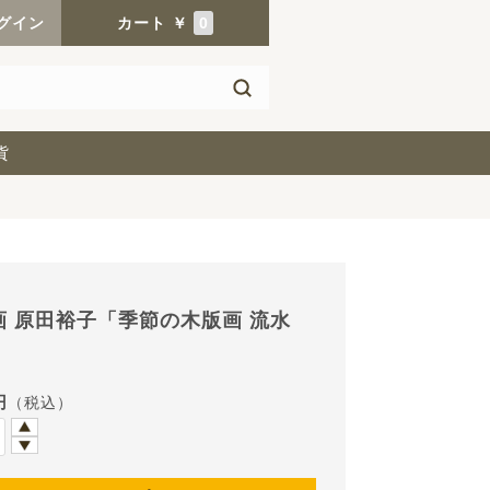
グイン
カート
￥
0
貨
画 原田裕子「季節の木版画 流水
円
（税込）