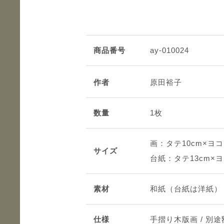
商品番号
ay-010024
作者
原田裕子
数量
1枚
画：タテ10cm×ヨコ
サイズ
台紙：タテ13cm×ヨ
素材
和紙（台紙は洋紙）
仕様
手摺り木版画 / 別