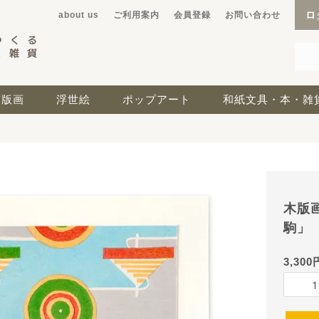
ロ
about us
ご利用案内
会員登録
お問い合わせ
京版画
浮世絵
ポップアート
和紙文具・本・雑
木版
駒」
3,300