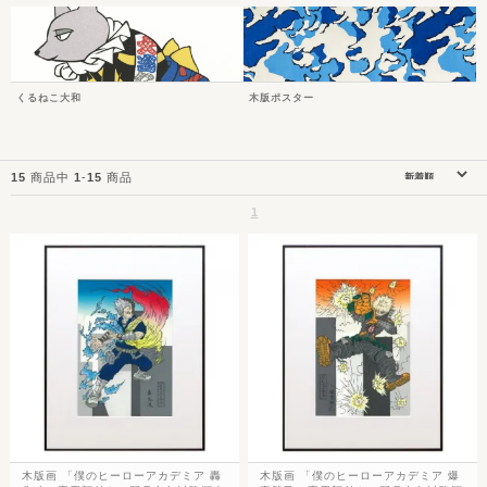
くるねこ大和
木版ポスター
15
商品中
1
-
15
商品
1
木版画 「僕のヒーローアカデミア 轟
木版画 「僕のヒーローアカデミア 爆