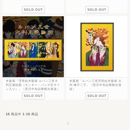
SOLD OUT
SOLD OUT
木版画「浮世絵木版画 ルパン三世大
木版画「ルパン三世浮世絵木版画 大
判五連絵図（モンキー・パンチ氏サイ
判 峰不二子」（翌月中旬以降順次発
ン入り）」（翌月中旬以降順次発送）
送）
SOLD OUT
SOLD OUT
15
商品中
1
-
15
商品
1