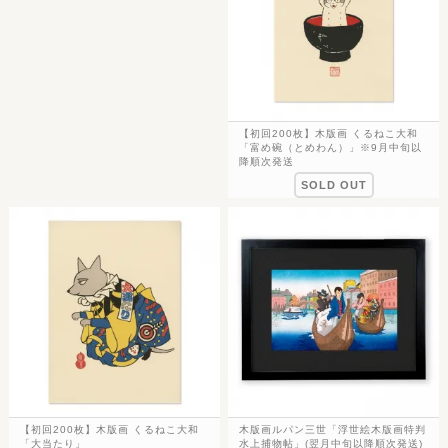
【初回200枚】木版画 くるねこ大和
「富め碗（とめわん）」※9月中旬以
降順次発送
SOLD OUT
【初回200枚】木版画 くるねこ大和
木版画ルパン三世「浮世絵木版画特判
「大当たり」
水上捕物帖」(翌月中旬以降順次発送)