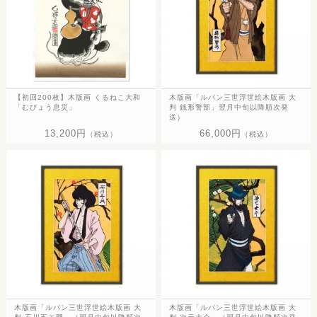
【初回200枚】木版画 くるねこ大和
木版画「ルパン三世浮世絵木版画 大
「むびょう息災」
判 銭形警部」翌月中旬以降順次発
送）
13,200円
66,000円
（税込）
（税込）
木版画「ルパン三世浮世絵木版画 大
木版画「ルパン三世浮世絵木版画 大