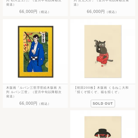
判 石川五エ門」（翌月中旬以降順次
判 次元大介」（翌月中旬以降順次発
発送）
送）
66,000円
66,000円
（税込）
（税込）
木版画「ルパン三世浮世絵木版画 大
【初回200枚】木版画 くるねこ大和
判 ルパン三世」（翌月中旬以降順次
「招くぞ招くぞ、福を招くぞ」
発送）
66,000円
SOLD OUT
（税込）