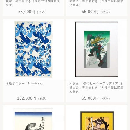
焦凍」専用額付き（翌月中旬以降順次
豪勝己」専用額付き（翌月中旬以降順
発送）
次発送）
55,000円
55,000円
（税込）
（税込）
木版ポスター「Namiura」
木版画 「僕のヒーローアカデミア 緑
谷出久」専用額付き（翌月中旬以降順
次発送）
132,000円
55,000円
（税込）
（税込）