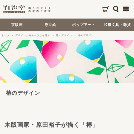
京版画
浮世絵
ポップアート
和紙文具・雑貨
トップ
デザインのモチーフから選ぶ
花のデザイン
椿のデザイン
椿のデザイン
木版画家・原田裕子が描く「椿」