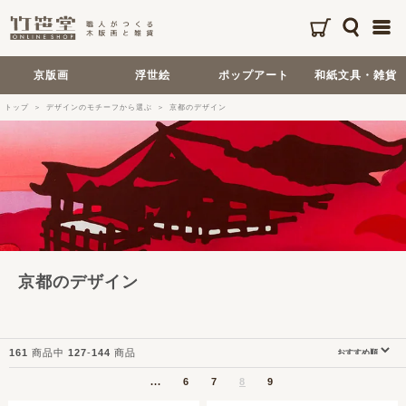
京版画
浮世絵
ポップアート
和紙文具・雑貨
トップ
デザインのモチーフから選ぶ
京都のデザイン
京都のデザイン
161
商品中
127
-
144
商品
...
6
7
8
9