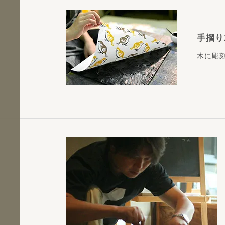
手摺り
木に彫