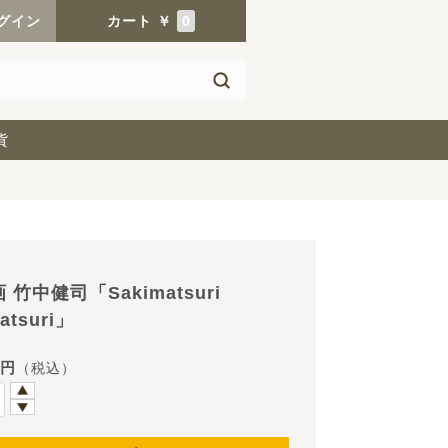
グイン
カート
￥
0
貨
 竹中健司「Sakimatsuri
atsuri」
0円
（税込）