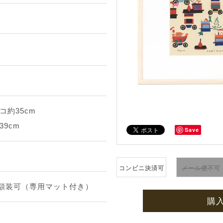
コ約35cm
39cm
Save
コンビニ決済可
メール便
不可
途額装可（専用マット付き）
購