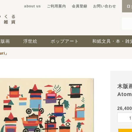
ロ
about us
ご利用案内
会員登録
お問い合わせ
京版画
浮世絵
ポップアート
和紙文具・本・雑
uri」
木版画
Atom
26,40