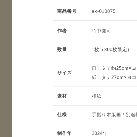
商品番号
ak-010075
作者
竹中健司
数量
1枚（300枚限定）
画：タテ約25cm×ヨ
サイズ
紙：タテ27cm×ヨコ
素材
和紙
仕様
手摺り木版画 / 別
制作年
2024年