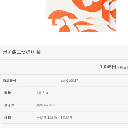
ポチ袋二つ折り 柿
1,045円
（税込
商品番号
po-010037
数量
4枚入り
サイズ
約9cm×9cm
仕様
手摺り木版画・1色摺り