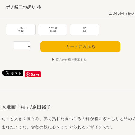
ポチ袋二つ折り 柿
1,045円
（税込
コンビニ
メール便
在庫
決済可
利用可
あり
商品の仕様を表示する
Save
木版画「柿」/原田裕子
丸々と大きく膨らみ、赤く熟れた食べごろの柿が箱にぎっしりと詰め
まれたような、食欲の秋に心をくすぐられるデザインです。