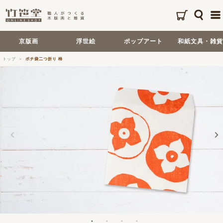
京版画
浮世絵
ポップアート
和紙文具・雑貨
トップ
ポチ袋二つ折り 柿