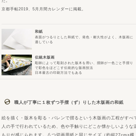
た。
京都手帖2019、5月月間カレンダーに掲載。
和紙
表面がつるりとした和紙で、発色・耐久性がよく、木版画に
適している
伝統木版画
彫師によって彫刻された版木を用い、摺師が一色ごと手摺り
で彩色をほどこす伝統的な版画技法
日本最古の印刷方法でもある
職人が丁寧に１枚ずつ手摺（ず）りした木版画の和紙
絵を描く・版木を彫る・バレンで摺るという木版画の工程がすべ
人の手で行われているため、色や手触りにどこか懐かしいような
もりが感じられます。八つ切画用紙と同じサイズ（約縦27cm×横