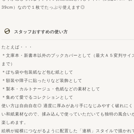
39cm）なので１枚でたっぷり使えます◎
スタッフおすすめの使い方
たとえば・・・
＊文庫本・新書本以外のブックカバーとして（最大Ａ５変判サイ
まで）
＊ぽち袋や包装紙など包む紙として
＊額装や障子に貼ったりなど装飾として
＊製本・カルトナージュ・色紙などの素材として
＊集めて愛でるコレクションとして
使い方は自由自在◎ 適度に厚みがあり手になじみやすく破れにく
い和紙素材なので、揉み込んで使っていただいても独特の風合い
楽しめます。
絵柄が縦横につながるように配置した「連柄」スタイルで描かれ