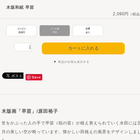
木版和紙 早苗
2,090円
（税込
コンビニ
メール便
在庫
決済可
不可
あり
商品の仕様を表示する
Save
木版画「早苗」/原田裕子
笠をかぶった人の手で早苗（稲の苗）が植え替えられていく水田には
月の美しい空が映っています。懐かしい田植えの風景をデザインしま