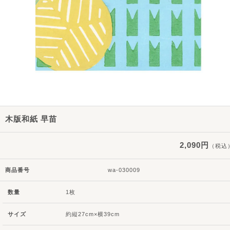
木版和紙 早苗
2,090円
（税込
商品番号
wa-030009
数量
1枚
サイズ
約縦27cm×横39cm