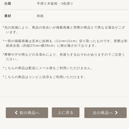
仕様
手摺り木版画・3色摺り
素材
和紙
光の加減により、商品の色合いが掲載画像と実際の商品とで異なる場合がござ
います。
一部の掲載画像は見本に絵柄を（11cm×11cm）切り取ったものです。実際は和
紙表全面（約縦27cm×横39cm）に柄が施されております。
摩擦や汗や雨などの水濡れにより、色落ちするおそれがありますのでご注意く
ださい。
こちらの商品は配送にメール便をご利用いただけません。
こちらの商品はコンビニ決済をご利用いただけます。
上に戻る
前の商品へ
次の商品へ