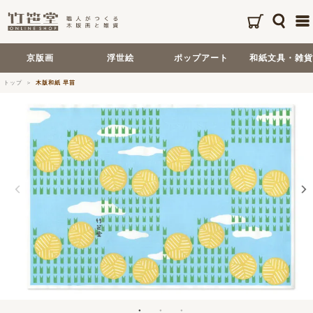
京版画
浮世絵
ポップアート
和紙文具・雑貨
トップ
木版和紙 早苗