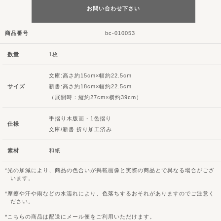
お問い合わせ下さい
商品番号
bc-010053
数量
1枚
文庫:高さ約15cm×幅約22.5cm
サイズ
新書:高さ約18cm×幅約22.5cm
（展開時：縦約27cm×横約39cm）
手摺り木版画・1色摺り
仕様
文庫/新書 折り加工済み
素材
和紙
光の加減により、商品の色合いが掲載画像と実際の商品とで異なる場合がござ
います。
摩擦や汗や雨などの水濡れにより、色落ちするおそれがありますのでご注意く
ださい。
こちらの商品は配送にメール便をご利用いただけます。