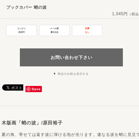
ブックカバー 蛸の波
1,045円
（税込
コンビニ
メール便
在庫
決済可
最大6点
なし
お問い合わせ下さい
商品の仕様を表示する
Save
木版画「蛸の波」/原田裕子
夏の海、寄せては返す波に弾ける泡が光ります。連なる波を蛸に見立