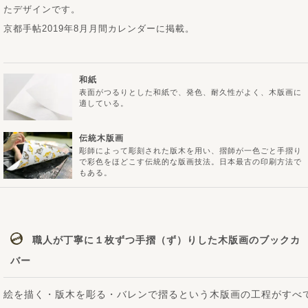
たデザインです。
京都手帖2019年8月月間カレンダーに掲載。
和紙
表面がつるりとした和紙で、発色、耐久性がよく、木版画に
適している。
伝統木版画
彫師によって彫刻された版木を用い、摺師が一色ごと手摺り
で彩色をほどこす伝統的な版画技法。日本最古の印刷方法で
もある。
職人が丁寧に１枚ずつ手摺（ず）りした木版画のブックカ
バー
絵を描く・版木を彫る・バレンで摺るという木版画の工程がすべ