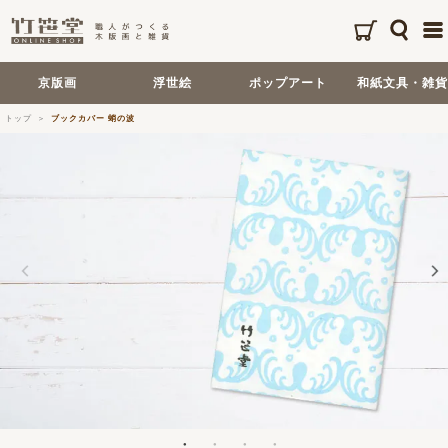
京版画
浮世絵
ポップアート
和紙文具・雑貨
トップ
ブックカバー 蛸の波