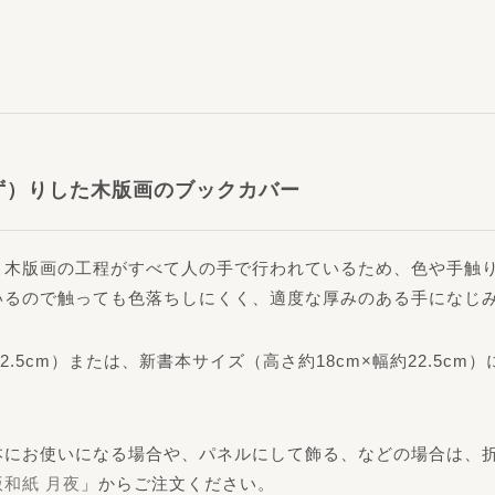
。
ず）りした木版画のブックカバー
う木版画の工程がすべて人の手で行われているため、色や手触
いるので触っても色落ちしにくく、適度な厚みのある手になじ
2.5cm）または、新書本サイズ（高さ約18cm×幅約22.5
にお使いになる場合や、パネルにして飾る、などの場合は、折り加
版和紙 月夜
」からご注文ください。