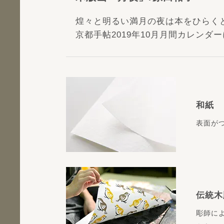
煌々と明るい満月の夜は本をひらく
京都手帖2019年10月月間カレンダ
和紙
表面が
伝統木
彫師に