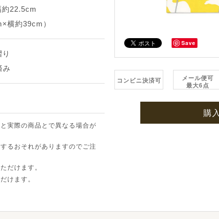
約22.5cm
×横約39cm）
Save
摺り
済み
メール便可
コンビニ決済可
最大6点
購
像と実際の商品とで異なる場合が
ちするおそれがありますのでご注
いただけます。
ただけます。