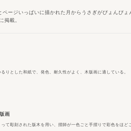
とページいっぱいに描かれた月からうさぎがぴょんぴょ
ーに掲載。
つるりとした和紙で、発色、耐久性がよく、木版画に適している。
版画
よって彫刻された版木を用い、摺師が一色ごと手摺りで彩色をほど