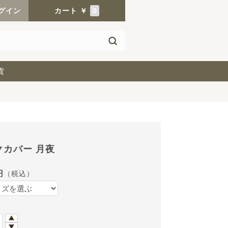
グイン
カート
￥
0
貨
クカバー 月夜
円
（税込）