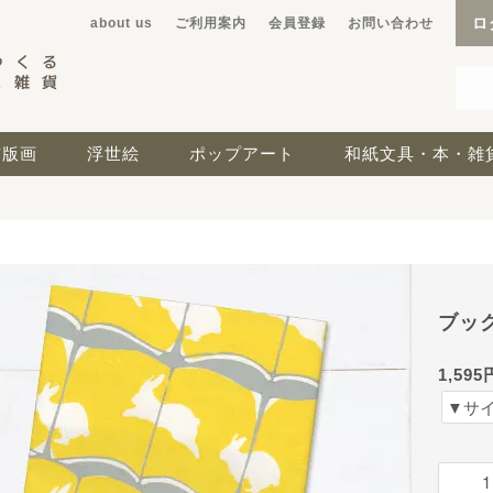
ロ
about us
ご利用案内
会員登録
お問い合わせ
京版画
浮世絵
ポップアート
和紙文具・本・雑
ブッ
1,595