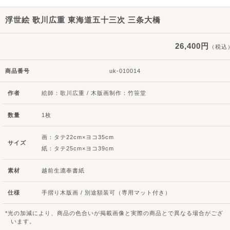
浮世絵 歌川広重 東海道五十三次 三条大橋
26,400円
（税込
商品番号
uk-010014
作者
絵師：歌川広重 / 木版画制作：竹笹堂
数量
1枚
画：タテ22cm×ヨコ35cm
サイズ
紙：タテ25cm×ヨコ39cm
素材
越前生漉奉書紙
仕様
手摺り木版画 / 別途額装可（専用マット付き）
光の加減により、商品の色合いが掲載画像と実際の商品とで異なる場合がござ
います。