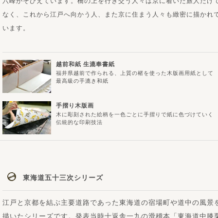
六峰がそびえています。橋の上を行き交う人々は京に着いた旅人だけ
なく、これから江戸へ向かう人、また京に住まう人々も緻密に描かれ
います。
越前和紙 生漉奉書紙
福井県越前で作られる、上質の楮を使った木版画用紙として
最高級の手漉き和紙
手摺り木版画
木に彫刻された絵柄を一色ごとに手摺りで紙に色づけていく
伝統的な印刷技法
東海道五十三次シリーズ
江戸と京都を結ぶ主要道路であった東海道の宿場町や道中の風景
描いたシリーズです。発表当時十返舎一九の滑稽本「東海道中膝