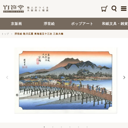
京版画
浮世絵
ポップアート
和紙文具・雑貨
トップ
浮世絵 歌川広重 東海道五十三次 三条大橋