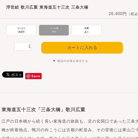
浮世絵 歌川広重 東海道五十三次 三条大橋
26,400円
（税込
コンビニ
メール便
在庫
決済可
不可
あり
商品の仕様を表示する
Save
東海道五十三次「三条大橋」歌川広重
江戸の日本橋から続く長い東海道の旅路も、京の玄関口であった三条
橋が終着地点。鴨川の向こうには古都の町並み、その背後には東山三