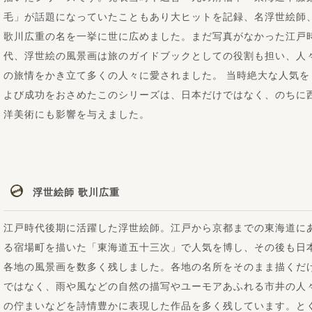
毛」が話題になっていたこともあり大ヒットを記録、名浮世絵師
歌川広重の名を一挙に世に広めました。まだ写真がなかった江戸
代、浮世絵の風景画は旅のガイドブックとしての役割も担い、人
の旅情をかき立て多くの人々に愛されました。 当時絶大な人気を
よび成功をおさめたこのシリーズは、日本だけではなく、のちに
洋美術にも影響を与えました。
浮世絵師 歌川広重
江戸時代後期に活躍した浮世絵師。江戸から京都までの東海道に
る宿場町を描いた「東海道五十三次」で人気を博し、その後も日
各地の風景画を数多く残しました。各地の名所をそのまま描くだ
ではなく、雨や風などの自然の描写やユーモアあふれる市井の人
の佇まいなどを詩情豊かに表現した作品を多く残しています。と