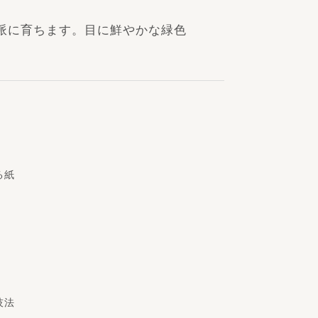
派に育ちます。目に鮮やかな緑色
る紙
技法