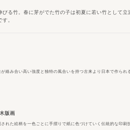
伸びる竹。春に芽がでた竹の子は初夏に若い竹として立
です。
維が絡み合い高い強度と独特の風合いを持つ古来より日本で作られ
木版画
刻された絵柄を一色ごとに手摺りで紙に色づけていく伝統的な印刷