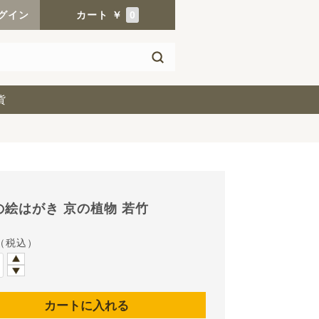
グイン
カート
￥
0
貨
の絵はがき 京の植物 若竹
（税込）