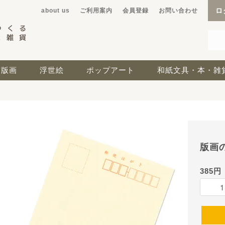
ロ
about us
ご利用案内
会員登録
お問い合わせ
京版画
浮世絵
ポップアート
和紙文具・本・雑
版画
385円