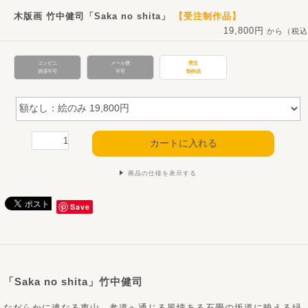
木版画 竹中健司「Saka no shita」
【受注制作品】
19,800円
から（税込
コンビニ
メール便
受注
決済不可
不可
制作品
商品の仕様を表示する
Save
「Saka no shita」竹中健司
なだらかに連なる東山。参道へ通じる風情ある石畳の坂道に映える緑