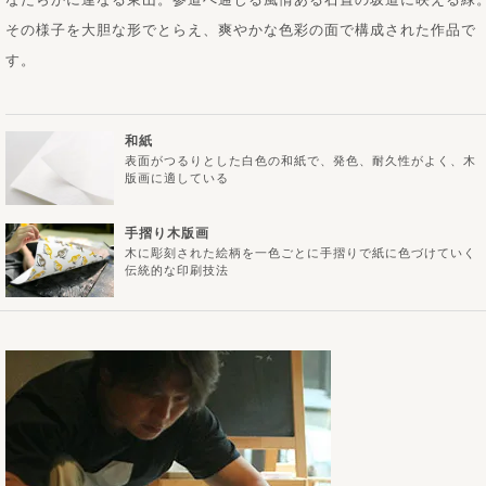
その様子を大胆な形でとらえ、爽やかな色彩の面で構成された作品で
す。
和紙
表面がつるりとした白色の和紙で、発色、耐久性がよく、木
版画に適している
手摺り木版画
木に彫刻された絵柄を一色ごとに手摺りで紙に色づけていく
伝統的な印刷技法