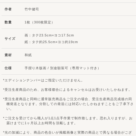
作者
竹中健司
数量
1枚（300枚限定）
画：タテ23.5cm×ヨコ17.5cm
サイズ
紙：タテ約25.5cm×ヨコ約19cm
素材
和紙
仕様
手摺り木版画 / 別途額装可（専用マット付き）
エディションナンバーはご指定いただけません。
受注生産商品のため、お客様都合によるキャンセルはお受けいたしかねます。
受注生産商品と同時に通常販売商品をご注文の場合、受注生産商品完成後の同
梱発送となります。分割しての発送には対応いたしかねますことをご了承下さ
い。
ご注文を受けてから職人が1点1点手作業で制作致します。恐れ入りますが、お
届けまでに1ヶ月以上お時間を頂戴します。
光の加減により、商品の色合いが掲載画像と実際の商品とで異なる場合がござ