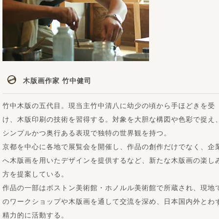
木版画作家 竹中健司
竹中木版の五代目。現当主竹中清八に幼少の頃から手ほどきを受
け、木版印刷の技術を習得する。対象を大胆な構図や色彩で捉え
シンプルかつ奥行ある表現で独特の世界観を持つ。
京都を中心に各地で展覧会を開催し、作品の創作だけでなく、企
へ木版画を用いたデザインを提供するなど、新たな木版画の楽し
方を提案している。
作品の一部はボストン美術館・ホノルル美術館で所蔵され、現地
のワークショップや木版画を通して交流を深め、日本国内外とわ
精力的に活動する。