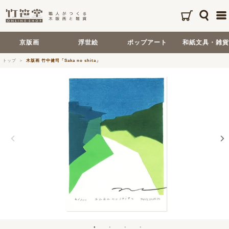
京版画
浮世絵
ポップアート
和紙文具・雑貨
トップ
木版画 竹中健司「Saka no shita」