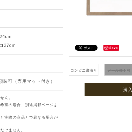
24cm
コ27cm
Save
コンビニ決済可
メール便
不可
途額装可（専用マット付き）
購
ません。
ご希望の場合、別途掲載ページよ
像と実際の商品とで異なる場合が
ただけません。