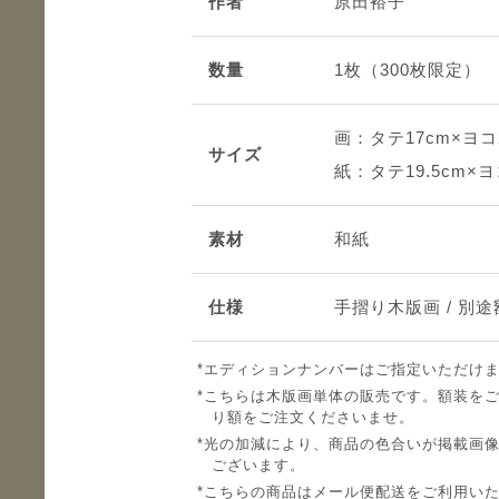
作者
原田裕子
数量
1枚（300枚限定）
画：タテ17cm×ヨコ
サイズ
紙：タテ19.5cm×ヨ
素材
和紙
仕様
手摺り木版画 / 別
エディションナンバーはご指定いただけ
こちらは木版画単体の販売です。額装を
り額をご注文くださいませ。
光の加減により、商品の色合いが掲載画
ございます。
こちらの商品はメール便配送をご利用い