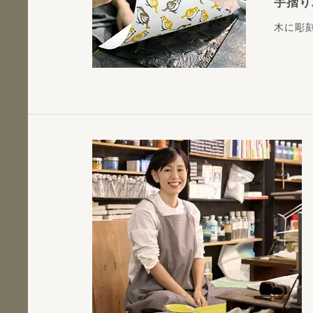
手摺り
木に彫