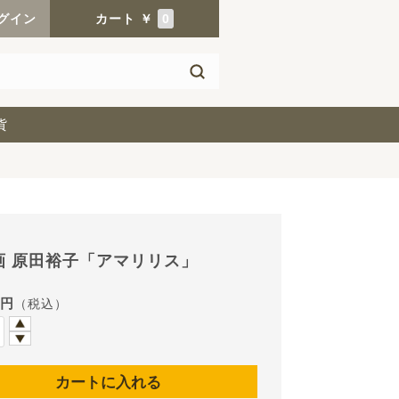
グイン
カート
￥
0
貨
画 原田裕子「アマリリス」
0円
（税込）