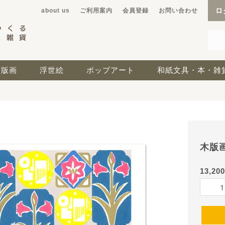
ロ
about us
ご利用案内
会員登録
お問い合わせ
京版画
浮世絵
ポップアート
和紙文具・本・雑
木版
13,20