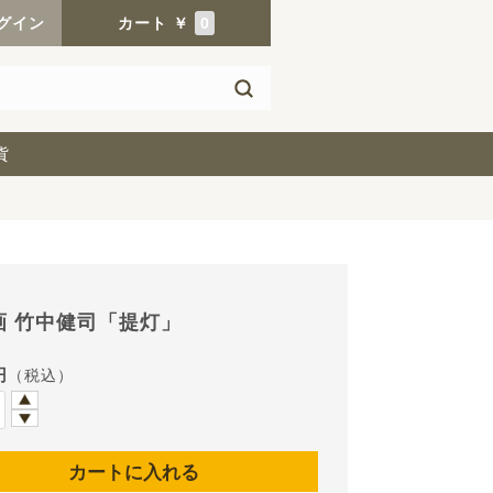
グイン
カート
￥
0
貨
画 竹中健司「提灯」
円
（税込）