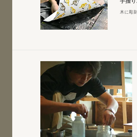
手摺り
木に彫