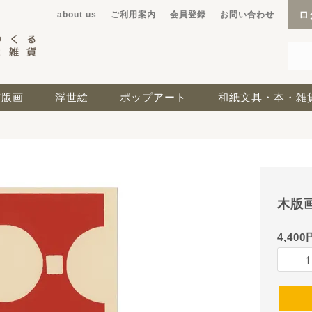
ロ
about us
ご利用案内
会員登録
お問い合わせ
京版画
浮世絵
ポップアート
和紙文具・本・雑
木版
4,400