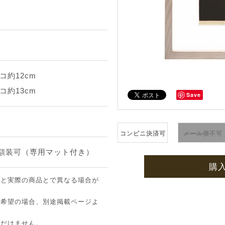
コ約12cm
コ約13cm
Save
コンビニ決済可
メール便
不可
途額装可（専用マット付き）
購
像と実際の商品とで異なる場合が
ご希望の場合、別途掲載ページよ
ただけません。