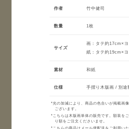
作者
竹中健司
数量
1枚
画：タテ約17cm×ヨ
サイズ
紙：タテ約19cm×ヨ
素材
和紙
仕様
手摺り木版画 / 別
光の加減により、商品の色合いが掲載画
ございます。
こちらは木版画単体の販売です。額装を
り額をご注文くださいませ。
こちらの商品はメール便配送をご利用い