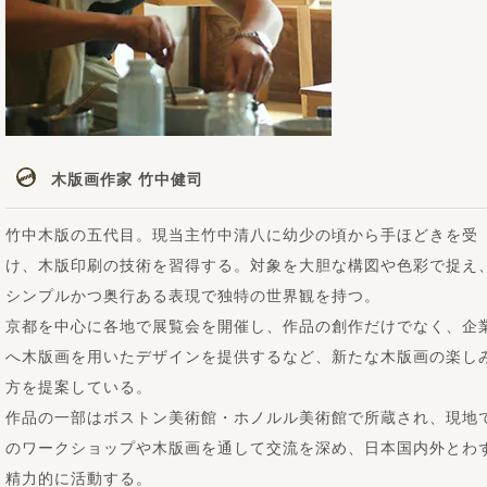
木版画作家 竹中健司
竹中木版の五代目。現当主竹中清八に幼少の頃から手ほどきを受
け、木版印刷の技術を習得する。対象を大胆な構図や色彩で捉え
シンプルかつ奥行ある表現で独特の世界観を持つ。
京都を中心に各地で展覧会を開催し、作品の創作だけでなく、企
へ木版画を用いたデザインを提供するなど、新たな木版画の楽し
方を提案している。
作品の一部はボストン美術館・ホノルル美術館で所蔵され、現地
のワークショップや木版画を通して交流を深め、日本国内外とわ
精力的に活動する。