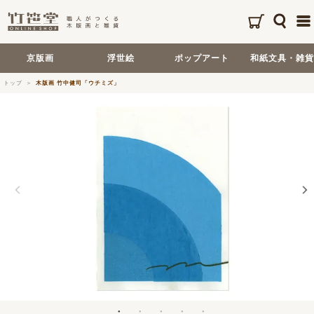
京版画
浮世絵
ポップアート
和紙文具・雑貨
トップ
木版画 竹中健司「ウチミズ」