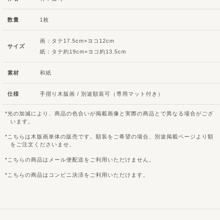
数量
1枚
画：タテ17.5cm×ヨコ12cm
サイズ
紙：タテ約19cm×ヨコ約13.5cm
素材
和紙
仕様
手摺り木版画 / 別途額装可（専用マット付き）
光の加減により、商品の色合いが掲載画像と実際の商品とで異なる場合がござ
います。
こちらは木版画単体の販売です。額装をご希望の場合、別途掲載ページより額
をご注文くださいませ。
こちらの商品はメール便配送をご利用いただけません。
こちらの商品はコンビニ決済をご利用いただけます。