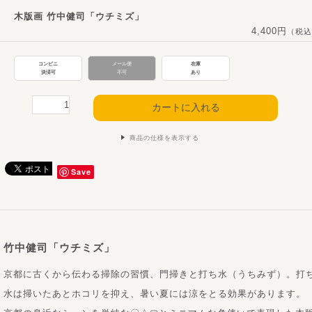
木版画 竹中健司「ウチミズ」
4,400円
（税込
コンビニ
メール便
在庫
決済可
不可
あり
商品の仕様を表示する
Save
竹中健司「ウチミズ」
京都に古くから伝わる掃除の習慣、門掃きと打ち水（うちみず）。打
水は掃いたあとホコリを抑え、暑い夏には涼をとる効果があります。