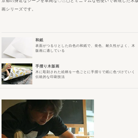
京都の身近なシーンを単純な〇△▢とミニマムな色使いで表現した木
画シリーズです。
和紙
表面がつるりとした白色の和紙で、発色、耐久性がよく、木
版画に適している
手摺り木版画
木に彫刻された絵柄を一色ごとに手摺りで紙に色づけていく
伝統的な印刷技法