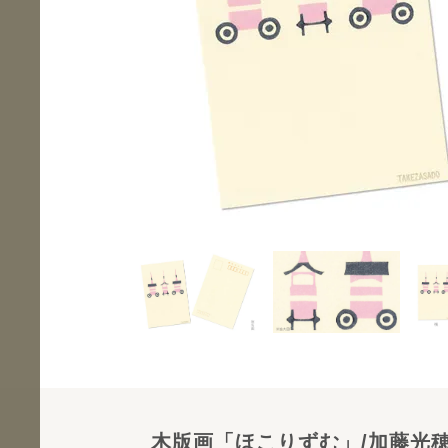
木版画「ほこりずむ」/加藤光