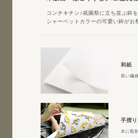
コンチキチン♪祇園祭に立ち並ぶ鉾
シャーベットカラーの可愛い鉾がお
和紙
長い繊
手摺り
木に彫