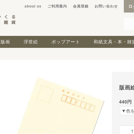
ロ
about us
ご利用案内
会員登録
お問い合わせ
京版画
浮世絵
ポップアート
和紙文具・本・雑
版画
440円