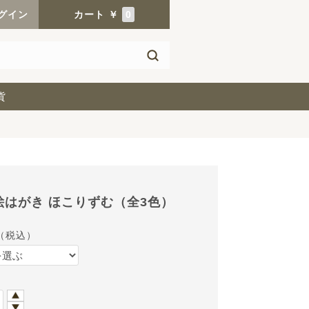
グイン
カート
￥
0
貨
絵はがき ほこりずむ（全3色）
（税込）