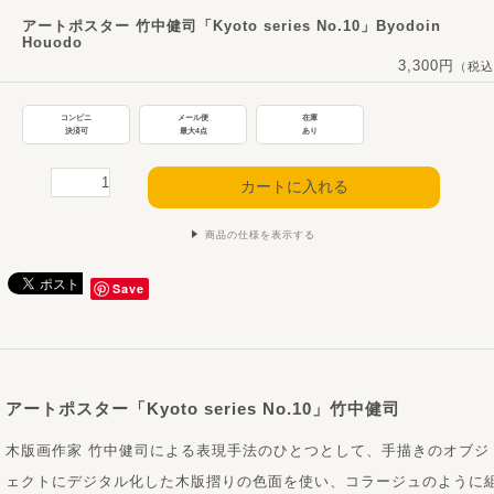
アートポスター 竹中健司「Kyoto series No.10」Byodoin
Houodo
3,300円
（税込
コンビニ
メール便
在庫
決済可
最大4点
あり
商品の仕様を表示する
Save
アートポスター「Kyoto series No.10」竹中健司
木版画作家 竹中健司による表現手法のひとつとして、手描きのオブジ
ェクトにデジタル化した木版摺りの色面を使い、コラージュのように