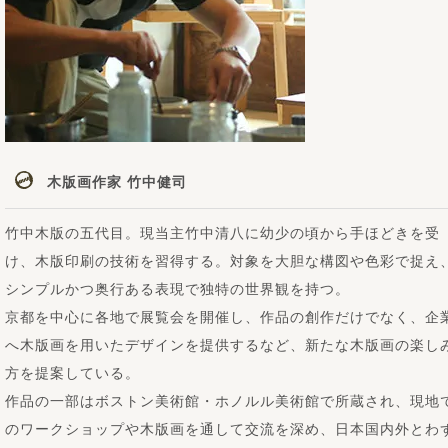
木版画作家 竹中健司
竹中木版の五代目。現当主竹中清八に幼少の頃から手ほどきを受
け、木版印刷の技術を習得する。対象を大胆な構図や色彩で捉え
シンプルかつ奥行ある表現で独特の世界観を持つ。
京都を中心に各地で展覧会を開催し、作品の創作だけでなく、企
へ木版画を用いたデザインを提供するなど、新たな木版画の楽し
方を提案している。
作品の一部はボストン美術館・ホノルル美術館で所蔵され、現地
のワークショップや木版画を通して交流を深め、日本国内外とわ