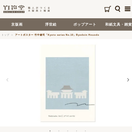
京版画
浮世絵
ポップアート
和紙文具・雑貨
トップ
アートポスター 竹中健司「Kyoto series No.10」Byodoin Houodo