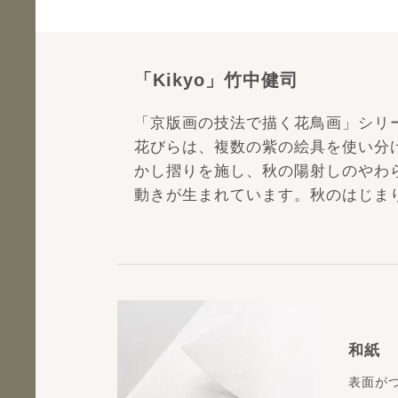
「Kikyo」竹中健司
「京版画の技法で描く花鳥画」シリ
花びらは、複数の紫の絵具を使い分
かし摺りを施し、秋の陽射しのやわ
動きが生まれています。秋のはじま
和紙
表面が