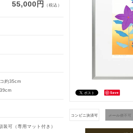
55,000円
（税込）
コ約35cm
39cm
Save
コンビニ決済可
メール便
不可
途額装可（専用マット付き）