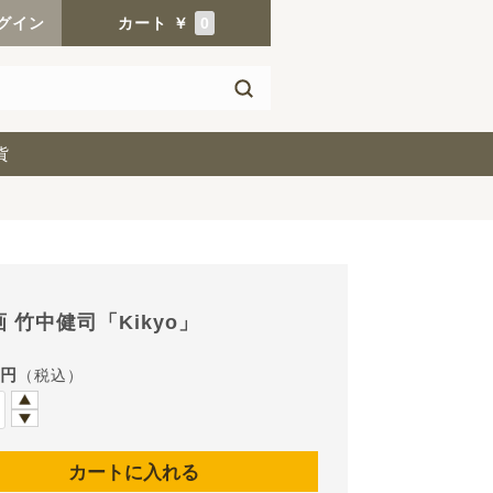
グイン
カート
￥
0
貨
 竹中健司「Kikyo」
0円
（税込）