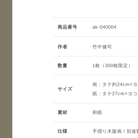
商品番号
ak-040004
作者
竹中健司
数量
1枚（300枚限定）
画：タテ約24cm×ヨ
サイズ
紙：タテ27cm×ヨコ
素材
和紙
仕様
手摺り木版画 / 別