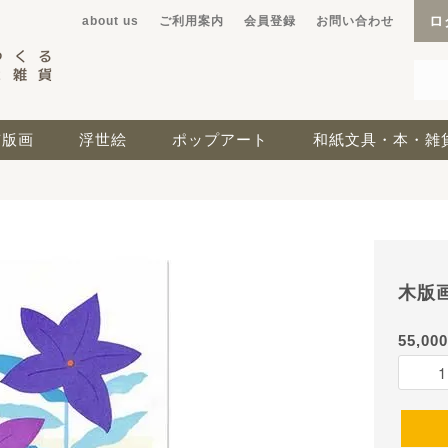
ロ
about us
ご利用案内
会員登録
お問い合わせ
京版画
浮世絵
ポップアート
和紙文具・本・雑
木版画
55,00