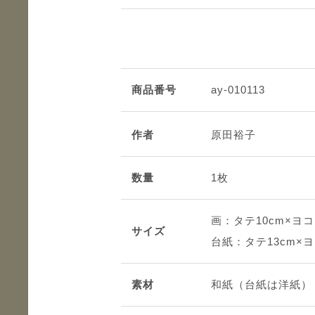
商品番号
ay-010113
作者
原田裕子
数量
1枚
画：タテ10cm×ヨコ
サイズ
台紙：タテ13cm×ヨ
素材
和紙（台紙は洋紙）