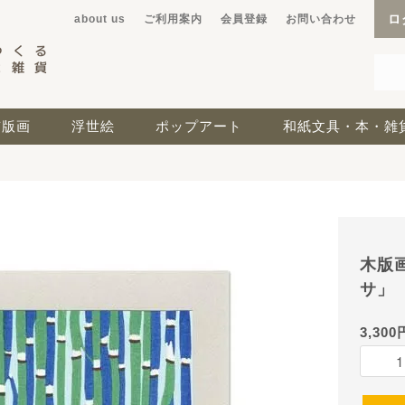
ロ
about us
ご利用案内
会員登録
お問い合わせ
京版画
浮世絵
ポップアート
和紙文具・本・雑
木版
サ」
3,300