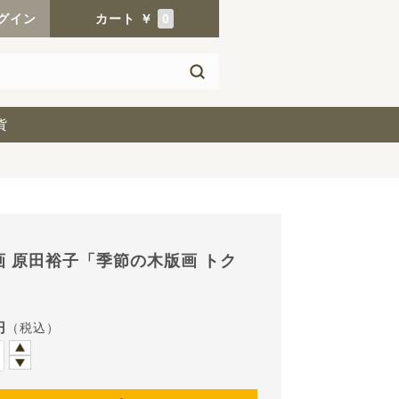
グイン
カート
￥
0
貨
画 原田裕子「季節の木版画 トク
円
（税込）