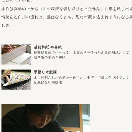
に調和している。
本作は巽橋の上から白川の表情を切り取りとった作品。四季を映し出
情緒ある白川の流れは、狸はなくとも、思わず惹き込まれそうになる
しさ。
越前和紙 奉書紙
福井県越前で作られる、上質の楮を使った木版画用紙として
最高級の手漉き和紙
手摺り木版画
木に彫刻された絵柄を一色ごとに手摺りで紙に色づけていく
伝統的な印刷技法