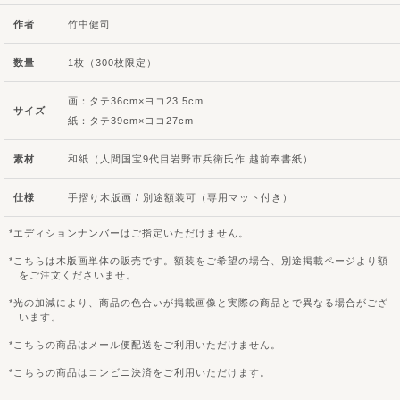
作者
竹中健司
数量
1枚（300枚限定）
画：タテ36cm×ヨコ23.5cm
サイズ
紙：タテ39cm×ヨコ27cm
素材
和紙（人間国宝9代目岩野市兵衛氏作 越前奉書紙）
仕様
手摺り木版画 / 別途額装可（専用マット付き）
エディションナンバーはご指定いただけません。
こちらは木版画単体の販売です。額装をご希望の場合、別途掲載ページより額
をご注文くださいませ。
光の加減により、商品の色合いが掲載画像と実際の商品とで異なる場合がござ
います。
こちらの商品はメール便配送をご利用いただけません。
こちらの商品はコンビニ決済をご利用いただけます。