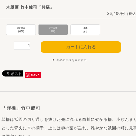
木版画 竹中健司「巽橋」
26,400円
（税込
コンビニ
メール便
在庫
決済可
不可
あり
商品の仕様を表示する
Save
「巽橋」竹中健司
巽橋は祇園の切り通しを抜けた先に流れる白川に架かる橋。小ぢんま
とした背丈に木の欄干、上には柳の葉が垂れ、雅やかな祇園の町に見