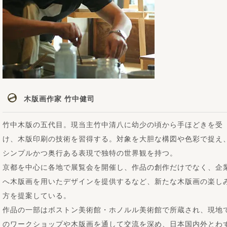
木版画作家 竹中健司
竹中木版の五代目。現当主竹中清八に幼少の頃から手ほどきを受
け、木版印刷の技術を習得する。対象を大胆な構図や色彩で捉え
シンプルかつ奥行ある表現で独特の世界観を持つ。
京都を中心に各地で展覧会を開催し、作品の創作だけでなく、企
へ木版画を用いたデザインを提供するなど、新たな木版画の楽し
方を提案している。
作品の一部はボストン美術館・ホノルル美術館で所蔵され、現地
のワークショップや木版画を通して交流を深め、日本国内外とわ