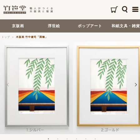
京版画
浮世絵
ポップアート
和紙文具・雑貨
トップ
木版画 竹中健司「巽橋」