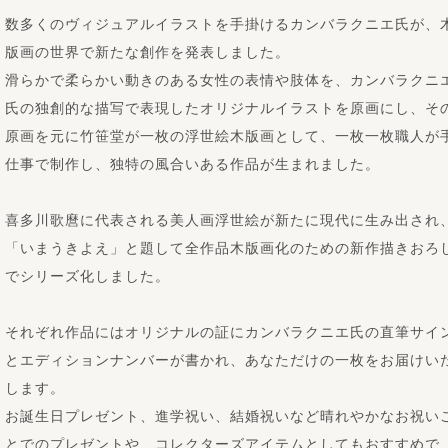
数多くのヴィジュアルイラストを手掛けるカンバラクニエ氏が、
版画の世界で新たな創作を発表しました。
滑らかで柔らかい動きのある女性の表情や肢体を、カンバラクニ
氏の独創的な描写で表現したオリジナルイラストを原画にし、そ
原画を元に竹笹堂が一枚の浮世絵木版画として、一枚一枚職人が
仕事で制作し、独特の風合いある作品が生まれました。
喜多川歌麿に代表される美人画浮世絵が新たに現代に生み出され
「いまうきよえ」と題して全作品木版画化のための新作描きおろ
でシリーズ化しました。
それぞれ作品にはオリジナルの証にカンバラクニエ氏の直筆サイ
とエディションナンバーが書かれ、あなただけの一枚をお届けい
します。
お誕生日プレゼント、進学祝い、結婚祝いなど晴れやかなお祝い
とでのプレゼントや、コレクターズアイテムとしてもおすすめで