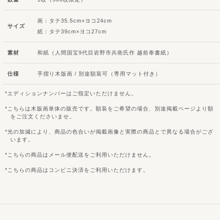
画：タテ35.5cm×ヨコ24cm
サイズ
紙：タテ39cm×ヨコ27cm
素材
和紙（人間国宝9代目岩野市兵衛氏作 越前奉書紙）
仕様
手摺り木版画 / 別途額装可（専用マット付き）
エディションナンバーはご指定いただけません。
こちらは木版画単体の販売です。額装をご希望の場合、別途掲載ページより額
をご注文くださいませ。
光の加減により、商品の色合いが掲載画像と実際の商品とで異なる場合がござ
います。
こちらの商品はメール便配送をご利用いただけません。
こちらの商品はコンビニ決済をご利用いただけます。