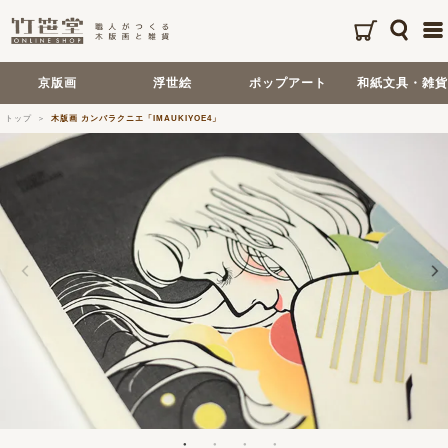
京版画
浮世絵
ポップアート
和紙文具・雑貨
トップ
木版画 カンバラクニエ「IMAUKIYOE4」