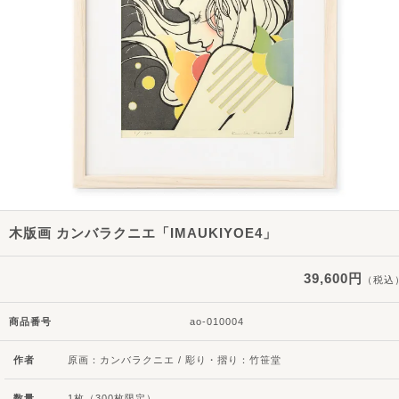
木版画 カンバラクニエ「IMAUKIYOE4」
39,600円
（税込
商品番号
ao-010004
作者
原画：カンバラクニエ / 彫り・摺り：竹笹堂
数量
1枚（300枚限定）