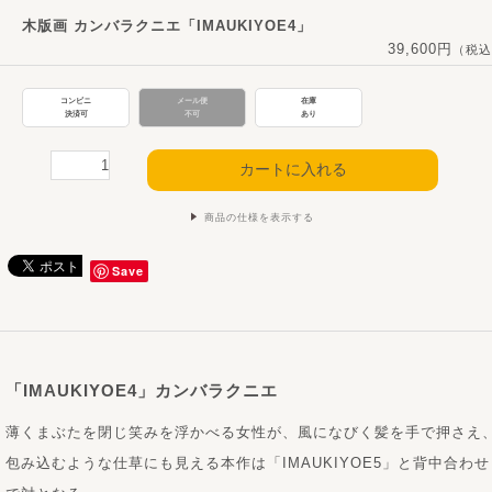
木版画 カンバラクニエ「IMAUKIYOE4」
39,600円
（税込
コンビニ
メール便
在庫
決済可
不可
あり
商品の仕様を表示する
Save
「IMAUKIYOE4」カンバラクニエ
薄くまぶたを閉じ笑みを浮かべる女性が、風になびく髪を手で押さえ
包み込むような仕草にも見える本作は「IMAUKIYOE5」と背中合わせ