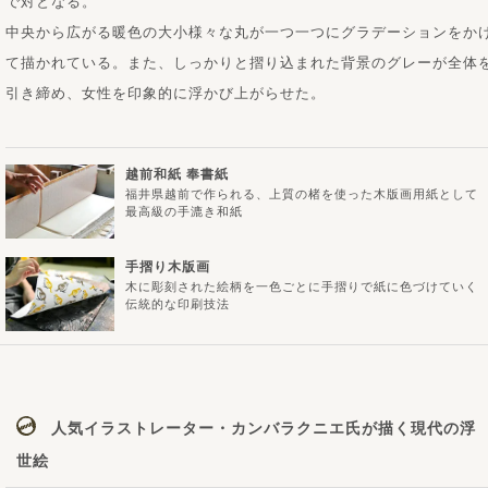
で対となる。
中央から広がる暖色の大小様々な丸が一つ一つにグラデーションをか
て描かれている。また、しっかりと摺り込まれた背景のグレーが全体
引き締め、女性を印象的に浮かび上がらせた。
越前和紙 奉書紙
福井県越前で作られる、上質の楮を使った木版画用紙として
最高級の手漉き和紙
手摺り木版画
木に彫刻された絵柄を一色ごとに手摺りで紙に色づけていく
伝統的な印刷技法
人気イラストレーター・カンバラクニエ氏が描く現代の浮
世絵