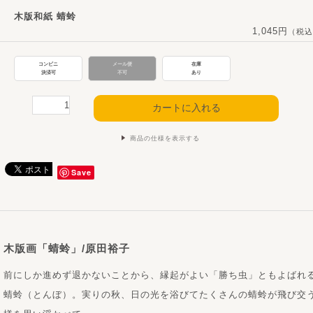
木版和紙 蜻蛉
1,045円
（税込
コンビニ
メール便
在庫
決済可
不可
あり
商品の仕様を表示する
Save
木版画「蜻蛉」/原田裕子
前にしか進めず退かないことから、縁起がよい「勝ち虫」ともよばれ
蜻蛉（とんぼ）。実りの秋、日の光を浴びてたくさんの蜻蛉が飛び交