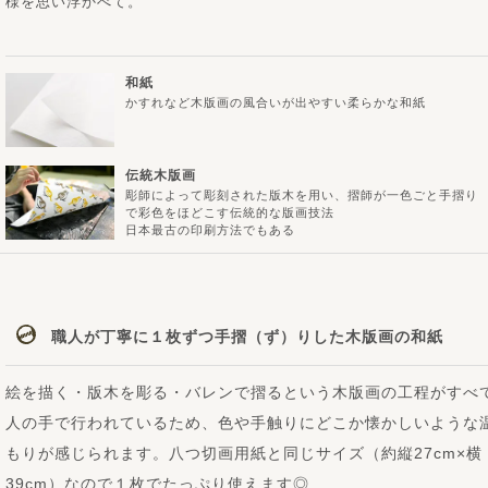
様を思い浮かべて。
和紙
かすれなど木版画の風合いが出やすい柔らかな和紙
伝統木版画
彫師によって彫刻された版木を用い、摺師が一色ごと手摺り
で彩色をほどこす伝統的な版画技法
日本最古の印刷方法でもある
職人が丁寧に１枚ずつ手摺（ず）りした木版画の和紙
絵を描く・版木を彫る・バレンで摺るという木版画の工程がすべ
人の手で行われているため、色や手触りにどこか懐かしいような
もりが感じられます。八つ切画用紙と同じサイズ（約縦27cm×横
39cm）なので１枚でたっぷり使えます◎