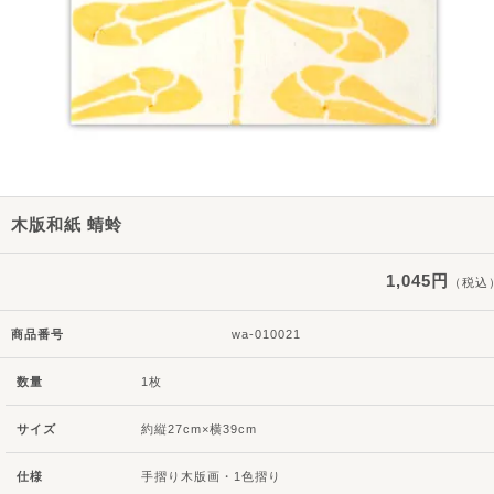
木版和紙 蜻蛉
1,045円
（税込
商品番号
wa-010021
数量
1枚
サイズ
約縦27cm×横39cm
仕様
手摺り木版画・1色摺り