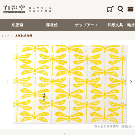
京版画
浮世絵
ポップアート
和紙文具・雑貨
トップ
木版和紙 蜻蛉