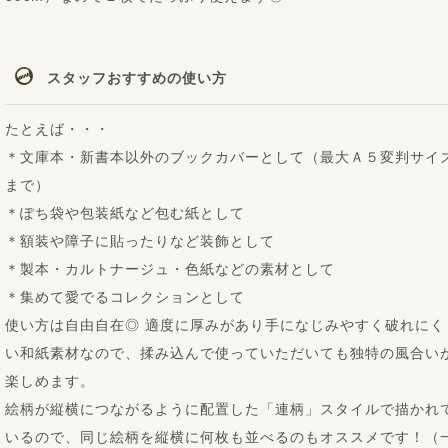
スタッフおすすめの使い方
たとえば・・・
＊文庫本・新書本以外のブックカバーとして（最大Ａ５変判サイ
まで）
＊ぽち袋や包装紙など包む紙として
＊額装や障子に貼ったりなど装飾として
＊製本・カルトナージュ・色紙などの素材として
＊集めて愛でるコレクションとして
使い方は自由自在◎ 適度に厚みがあり手になじみやすく破れにく
い和紙素材なので、揉み込んで使っていただいても独特の風合い
楽しめます。
絵柄が縦横につながるように配置した「連柄」スタイルで描かれ
いるので、同じ絵柄を縦横に何枚も並べるのもオススメです！（