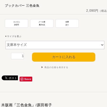
ブックカバー 三色金魚
2,090円
（税込
コンビニ
メール便
在庫
決済可
最大6点
あり
▼サイズを選ぶ
商品の仕様を表示する
Save
木版画「三色金魚」/原田裕子