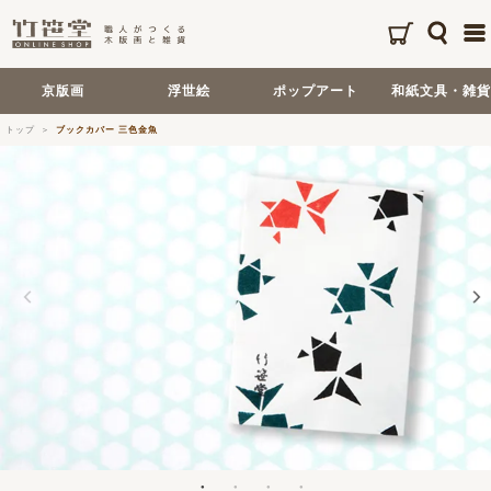
京版画
浮世絵
ポップアート
和紙文具・雑貨
トップ
ブックカバー 三色金魚