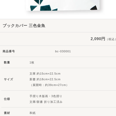
ブックカバー 三色金魚
2,090円
（税込
商品番号
bc-030001
数量
1枚
文庫:約15cm×22.5cm
サイズ
新書:約18cm×22.5cm
（展開時：約39cm×27cm）
手摺り木版画・3色摺り
仕様
文庫/新書 折り加工済み
素材
和紙