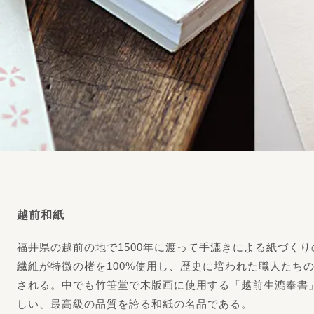
越前和紙
福井県の越前の地で1500年に渡って手漉きによる紙づく
繊維が特徴の楮を100%使用し、歴史に培われた職人たち
される。中でも竹笹堂で木版画に使用する「越前生漉奉書
しい、最高級の品質を誇る和紙の名品である。