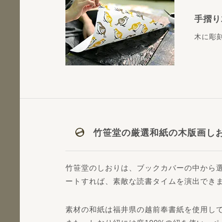
手摺り
木に彫
竹笹堂の厳選和紙の木版画し
竹笹堂のしおりは、ブックカバーの中から
ートすれば、素敵な読書タイムを演出でき
素材の和紙は福井県の越前奉書紙を使用し