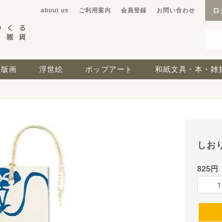
ロ
about us
ご利用案内
会員登録
お問い合わせ
京版画
浮世絵
ポップアート
和紙文具・本・雑
しお
825円