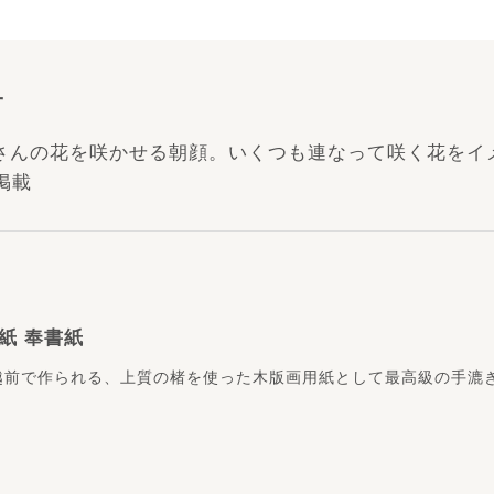
子
さんの花を咲かせる朝顔。いくつも連なって咲く花をイ
掲載
紙 奉書紙
越前で作られる、上質の楮を使った木版画用紙として最高級の手漉