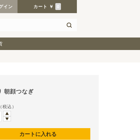
グイン
カート
￥
0
貨
り 朝顔つなぎ
（税込）