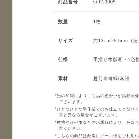
商品番号
si-010009
数量
1枚
サイズ
約13cm×5.5cm
仕様
手摺り木版画・1色
素材
越前奉書紙/麻紐
光の加減により、商品の色合いが掲載画
ございます。
ひとつひとつ手作業でのお仕立てとなり
真と異なる場合がございます。
摩擦や汗や雨などの水濡れにより、色落
意ください。
こちらの商品は配送にメール便をご利用