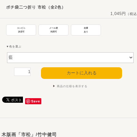
ポチ袋二つ折り 市松（全2色）
1,045円
（税込
コンビニ
メール便
在庫
決済可
利用可
あり
▼色を選ぶ
商品の仕様を表示する
Save
木版画「市松」/竹中健司