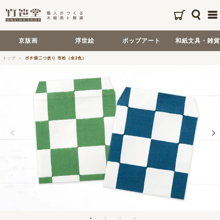
京版画
浮世絵
ポップアート
和紙文具・雑貨
トップ
ポチ袋二つ折り 市松（全2色）