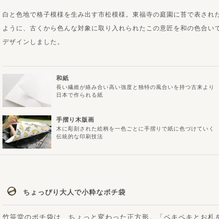
白と色地で格子模様を生み出す市松模様。東福寺の庭園に苔で表され
ように、古くから色んな対象に取り入れられたこの意匠を和の色合い
デザインしました。
和紙
長い繊維が絡み合い高い強度と独特の風合いを持つ古来より
日本で作られる紙
手摺り木版画
木に彫刻された絵柄を一色ごとに手摺りで紙に色づけていく
伝統的な印刷技法
ちょっぴり大人で小粋なポチ袋
竹笹堂のポチ袋は、ちょっと変わった正方形。「ペキペキとお札