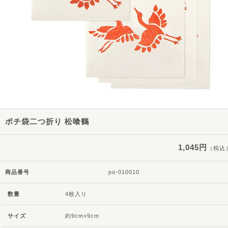
ポチ袋二つ折り 松喰鶴
1,045円
（税込
商品番号
po-010010
数量
4枚入り
サイズ
約9cm×9cm