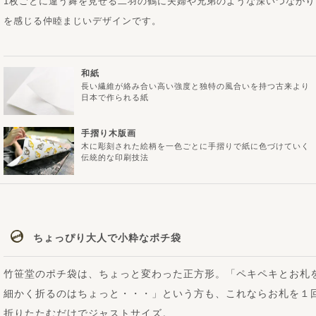
1枚ごとに違う舞を見せる二羽の鶴に夫婦や兄弟のような深いつながり
を感じる仲睦まじいデザインです。
和紙
長い繊維が絡み合い高い強度と独特の風合いを持つ古来より
日本で作られる紙
手摺り木版画
木に彫刻された絵柄を一色ごとに手摺りで紙に色づけていく
伝統的な印刷技法
ちょっぴり大人で小粋なポチ袋
竹笹堂のポチ袋は、ちょっと変わった正方形。「ペキペキとお札
細かく折るのはちょっと・・・」という方も、これならお札を１
折りたたむだけでジャストサイズ。