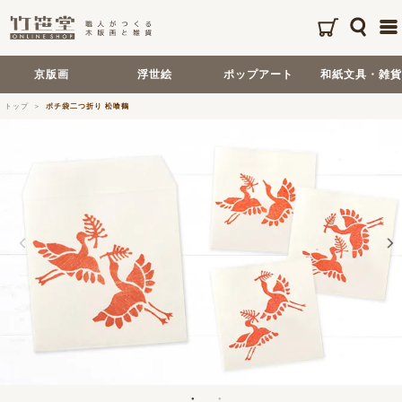
京版画
浮世絵
ポップアート
和紙文具・雑貨
トップ
ポチ袋二つ折り 松喰鶴