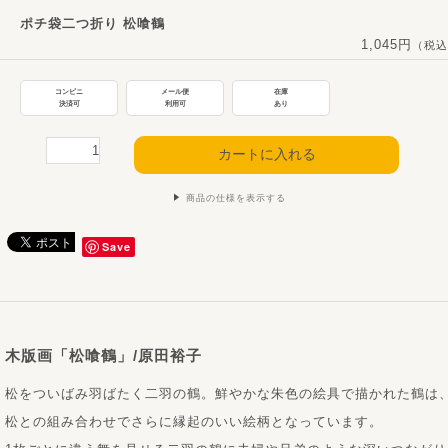
ポチ袋二つ折り 松喰鶴
1,045円
（税込
コンビニ
メール便
在庫
決済可
利用可
あり
商品の仕様を表示する
Save
木版画「松喰鶴」/原田裕子
松をついばみ羽ばたく二羽の鶴。鮮やかな朱色の絵具で描かれた鶴は
松との組み合わせでさらに縁起のいい絵柄となっています。