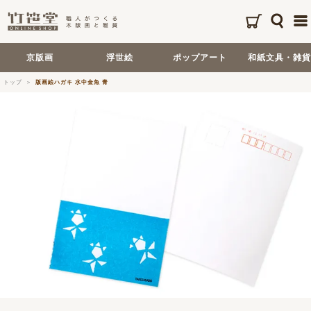
京版画
浮世絵
ポップアート
和紙文具・雑貨
トップ
版画絵ハガキ 水中金魚 青