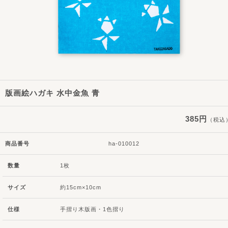
版画絵ハガキ 水中金魚 青
385円
（税込
商品番号
ha-010012
数量
1枚
サイズ
約15cm×10cm
仕様
手摺り木版画・1色摺り