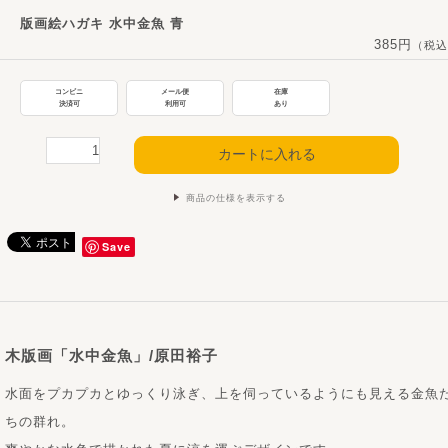
版画絵ハガキ 水中金魚 青
385円
（税込
コンビニ
メール便
在庫
決済可
利用可
あり
商品の仕様を表示する
Save
木版画「水中金魚」/原田裕子
水面をプカプカとゆっくり泳ぎ、上を伺っているようにも見える金魚
ちの群れ。