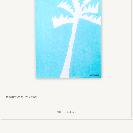
版画絵ハガキ ヤシの木
385円
（税込）