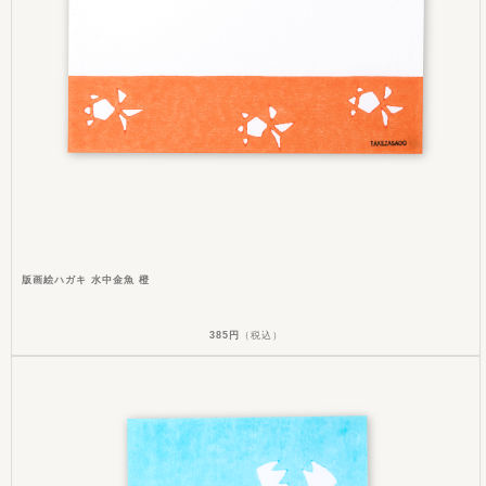
版画絵ハガキ 水中金魚 橙
385円
（税込）