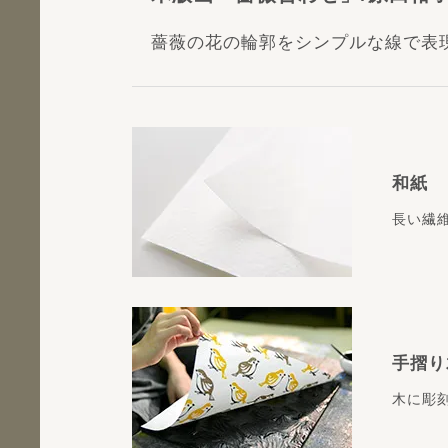
薔薇の花の輪郭をシンプルな線で表
和紙
長い繊
手摺り
木に彫