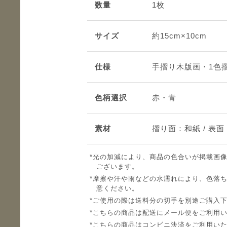
数量
1枚
サイズ
約15cm×10cm
仕様
手摺り木版画・1色
色柄選択
赤・青
素材
摺り面：和紙 / 表
光の加減により、商品の色合いが掲載画
ございます。
摩擦や汗や雨などの水濡れにより、色落
意ください。
ご使用の際は送料分の切手を別途ご購入
こちらの商品は配送にメール便をご利用
こちらの商品はコンビニ決済をご利用い