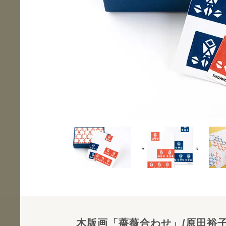
木版画「薔薇合わせ」/原田裕