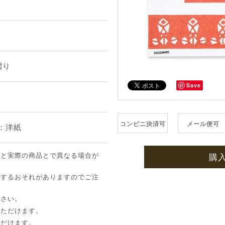
摺り
Save
コンビニ決済可
メール便可
面：洋紙
像と実際の商品とで異なる場合が
購
ちするおそれがありますのでご注
下さい。
いただけます。
ただけます。