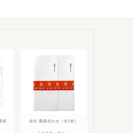
模様
金封 薔薇合わせ（全2色）