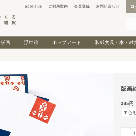
ロ
about us
ご利用案内
会員登録
お問い合わせ
京版画
浮世絵
ポップアート
和紙文具・本・雑
版画
385円