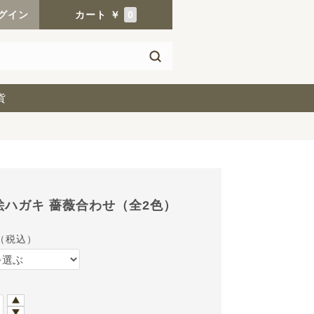
グイン
カート
￥
0
貨
絵ハガキ 薔薇合わせ（全2色）
（税込）