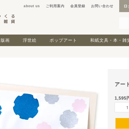
ロ
about us
ご利用案内
会員登録
お問い合わせ
京版画
浮世絵
ポップアート
和紙文具・本・雑
アー
1,595