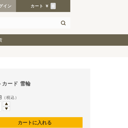
グイン
カート
￥
0
貨
トカード 雪輪
円
（税込）