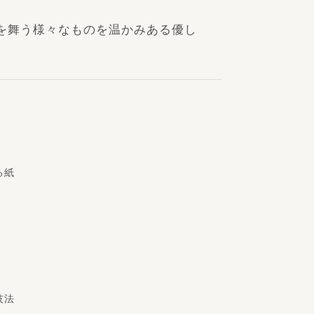
を舞う様々なものを温かみある優し
る紙
技法