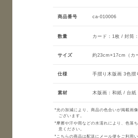
商品番号
ca-010006
数量
カード：1枚 / 封筒
サイズ
約23cm×17cm（
仕様
手摺り木版画 3色
素材
木版画：和紙 / 台
光の加減により、商品の色合いが掲載画
ございます。
摩擦や汗や雨などの水濡れにより、色落
意ください。
こちらの商品は配送にメール便をご利用