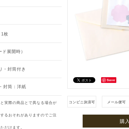
：1枚
カード展開時）
摺り・封筒付き
Save
紙・封筒：洋紙
コンビニ決済可
メール便可
像と実際の商品とで異なる場合が
ちするおそれがありますのでご注
購
いただけます。