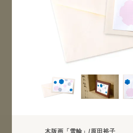
木版画「雪輪」/原田裕子