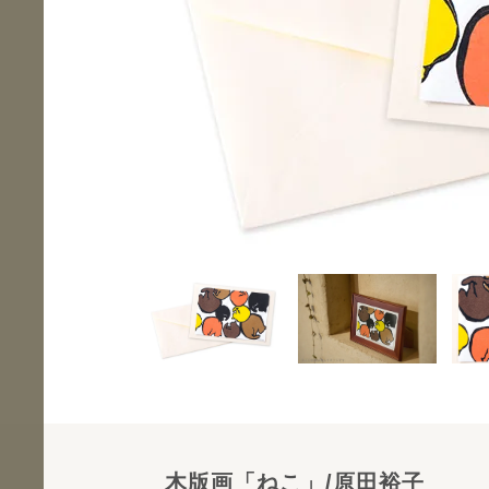
木版画「ねこ」/原田裕子