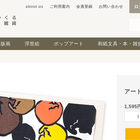
ロ
about us
ご利用案内
会員登録
お問い合わせ
京版画
浮世絵
ポップアート
和紙文具・本・雑
アー
1,595