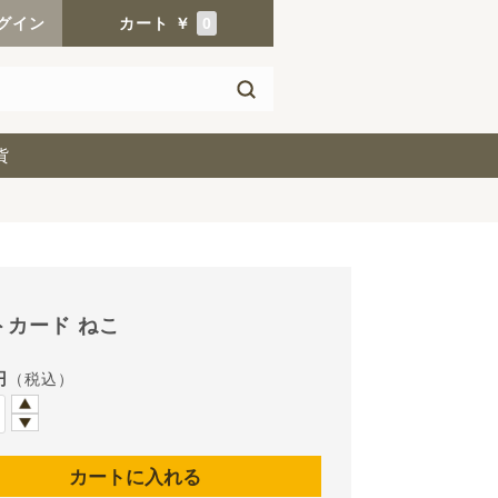
グイン
カート
￥
0
貨
トカード ねこ
円
（税込）