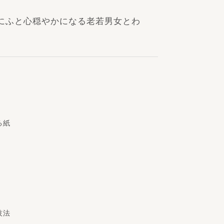
にふと心穏やかになる老若男女とわ
る紙
技法