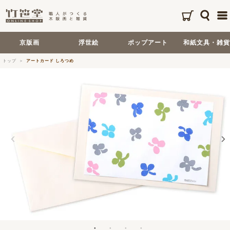
京版画
浮世絵
ポップアート
和紙文具・雑貨
トップ
アートカード しろつめ