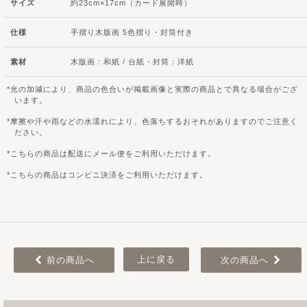
サイズ
約23cm×17cm（カード展開時）
仕様
手摺り木版画 5色摺り・封筒付き
素材
木版画：和紙 / 台紙・封筒：洋紙
光の加減により、商品の色合いが掲載画像と実際の商品とで異なる場合がござ
います。
摩擦や汗や雨などの水濡れにより、色落ちするおそれがありますのでご注意く
ださい。
こちらの商品は配送にメール便をご利用いただけます。
こちらの商品はコンビニ決済をご利用いただけます。
上に戻る
前の商品へ
次の商品へ