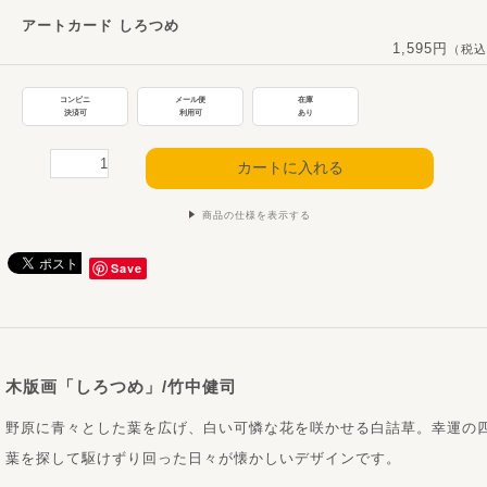
アートカード しろつめ
1,595円
（税込
コンビニ
メール便
在庫
決済可
利用可
あり
商品の仕様を表示する
Save
木版画「しろつめ」/竹中健司
野原に青々とした葉を広げ、白い可憐な花を咲かせる白詰草。幸運の
葉を探して駆けずり回った日々が懐かしいデザインです。