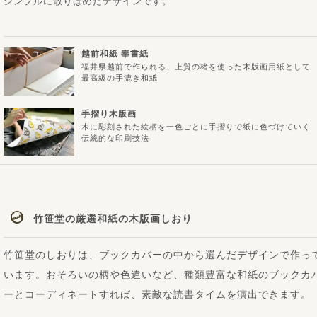
シンプルに散りばめたデザインです。
越前和紙 奉書紙
福井県越前で作られる、上質の楮を使った木版画用紙として
最高級の手漉き和紙
手摺り木版画
木に彫刻された絵柄を一色ごとに手摺りで紙に色づけていく
伝統的な印刷技法
竹笹堂の厳選和紙の木版画しおり
竹笹堂のしおりは、ブックカバーの中から選んだデザインで作っ
います。おそろいの柄や色違いなど、種類豊富な和紙のブックカ
ーとコーディネートすれば、素敵な読書タイムを演出できます。