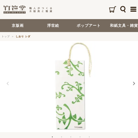
京版画
浮世絵
ポップアート
和紙文具・雑貨
トップ
しおり シダ