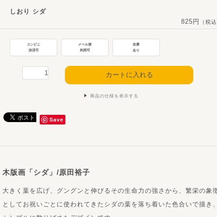
しおり シダ
825円
（税込
コンビニ
メール便
在庫
決済可
利用可
あり
商品の仕様を表示する
Save
木版画「シダ」/原田裕子
大きく葉を広げ、グングンと伸びるその生命力の強さから、繁栄の象
としてお祝いごとに使われてきたシダの葉を落ち着いた色合いで描き