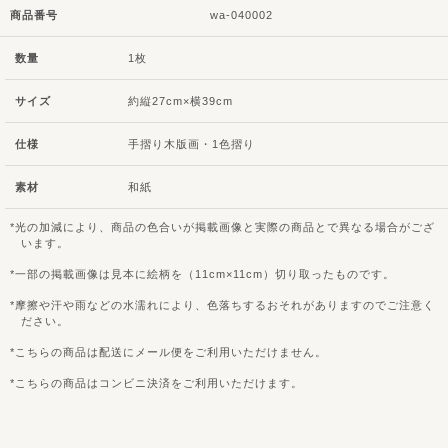
商品番号
wa-040002
数量
1枚
サイズ
約縦27cm×横39cm
仕様
手摺り木版画・1色摺り
素材
和紙
光の加減により、商品の色合いが掲載画像と実際の商品とで異なる場合がござ
います。
一部の掲載画像は見本に絵柄を（11cm×11cm）切り取ったものです。
摩擦や汗や雨などの水濡れにより、色落ちするおそれがありますのでご注意く
ださい。
こちらの商品は配送にメール便をご利用いただけません。
こちらの商品はコンビニ決済をご利用いただけます。