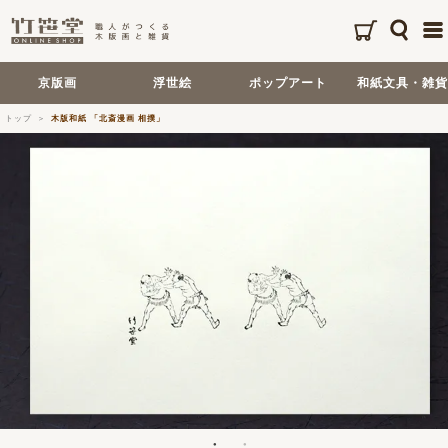
京版画
浮世絵
ポップアート
和紙文具・雑貨
トップ
木版和紙 「北斎漫画 相撲」