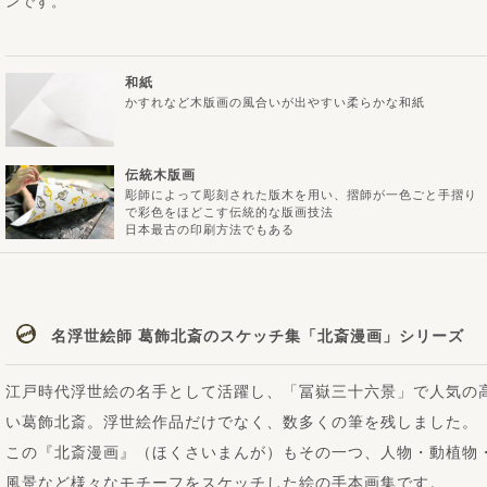
ンです。
和紙
かすれなど木版画の風合いが出やすい柔らかな和紙
伝統木版画
彫師によって彫刻された版木を用い、摺師が一色ごと手摺り
で彩色をほどこす伝統的な版画技法
日本最古の印刷方法でもある
名浮世絵師 葛飾北斎のスケッチ集「北斎漫画」シリーズ
江戸時代浮世絵の名手として活躍し、「冨嶽三十六景」で人気の
い葛飾北斎。浮世絵作品だけでなく、数多くの筆を残しました。
この『北斎漫画』（ほくさいまんが）もその一つ、人物・動植物
風景など様々なモチーフをスケッチした絵の手本画集です。