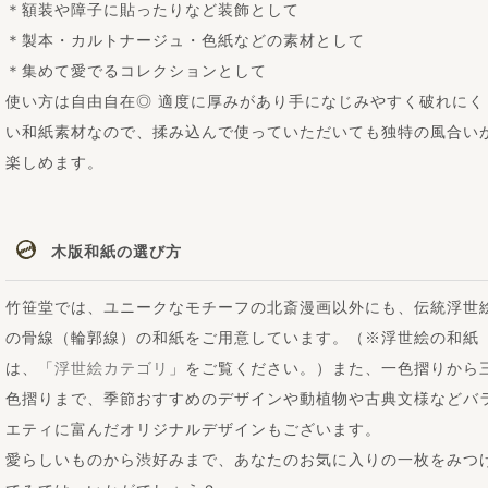
＊額装や障子に貼ったりなど装飾として
＊製本・カルトナージュ・色紙などの素材として
＊集めて愛でるコレクションとして
使い方は自由自在◎ 適度に厚みがあり手になじみやすく破れにく
い和紙素材なので、揉み込んで使っていただいても独特の風合い
楽しめます。
木版和紙の選び方
竹笹堂では、ユニークなモチーフの北斎漫画以外にも、伝統浮世
の骨線（輪郭線）の和紙をご用意しています。（※浮世絵の和紙
は、「
浮世絵カテゴリ
」をご覧ください。）また、一色摺りから
色摺りまで、季節おすすめのデザインや動植物や古典文様などバ
エティに富んだオリジナルデザインもございます。
愛らしいものから渋好みまで、あなたのお気に入りの一枚をみつ