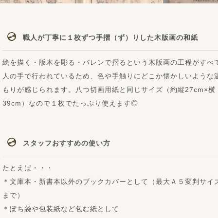
職人が丁寧に１枚ずつ手摺（ず）りした木版画の和紙
絵を描く・版木を彫る・バレンで摺るという木版画の工程がすべ
人の手で行われているため、色や手触りにどこか懐かしいような
もりが感じられます。八つ切画用紙と同じサイズ（約縦27cm×横
39cm）なので１枚でたっぷり使えます◎
スタッフおすすめの使い方
たとえば・・・
＊文庫本・新書本以外のブックカバーとして（最大Ａ５変判サイ
まで）
＊ぽち袋や包装紙など包む紙として