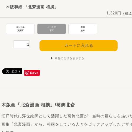
木版和紙 「北斎漫画 相撲」
1,320円
（税込
コンビニ
メール便
在庫
決済可
不可
あり
商品の仕様を表示する
Save
木版画「北斎漫画 相撲」/葛飾北斎
江戸時代に浮世絵師として活躍した葛飾北斎が、当時の暮らしを描い
画集「北斎漫画」から、相撲をしている人々をピックアップしたデザ