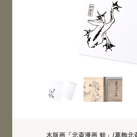
木版画「北斎漫画 蛙」/葛飾北