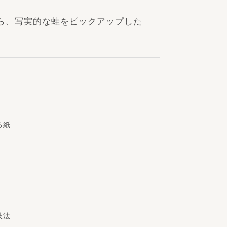
ら、写実的な蛙をピックアップした
る紙
技法