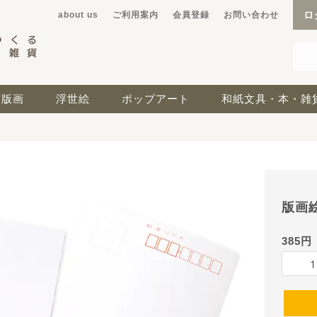
ロ
about us
ご利用案内
会員登録
お問い合わせ
京版画
浮世絵
ポップアート
和紙文具・本・雑
版画
385円