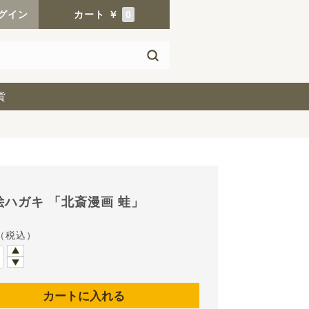
グイン
カート
￥
0
貨
絵ハガキ 「北斎漫画 蛙」
（税込）