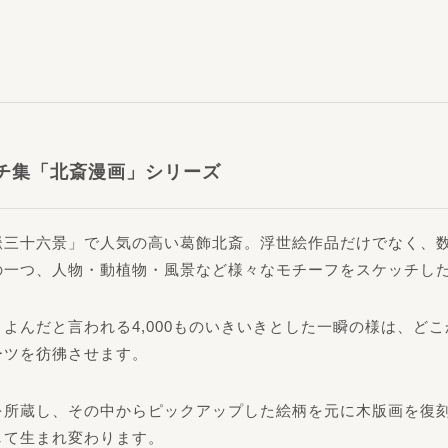
チ集「北斎漫画」シリーズ
嶽三十六景」で人気の高い葛飾北斎。浮世絵作品だけでなく、
の一つ、人物・動植物・風景など様々なモチーフをスケッチし
よんだと言われる4,000ものいきいきとした一瞬の様は、ど
ーツを彷彿させます。
を所蔵し、その中からピックアップした絵柄を元に木版画を復刻
して生まれ変わります。