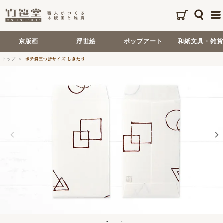
京版画
浮世絵
ポップアート
和紙文具・雑貨
トップ
ポチ袋三つ折サイズ しきたり