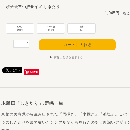
ポチ袋三つ折サイズ しきたり
1,045円
（税込
コンビニ
メール便
在庫
決済可
利用可
あり
商品の仕様を表示する
Save
木版画「しきたり」/野嶋一生
京都の美意識から生み出された「門掃き」「水撒き」「盛塩」。この3
つのしきたりを形で描いたシンプルながら奥行きのある趣深いデザイ